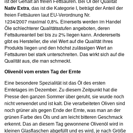
ist der Gehalt an freien Fettsäuren. Bei Öl der Qualität
Nativ Extra
, das ist die Kategorie I,
beträgt der Anteil der
Nr.
freien Fettsäuren laut EU-Verordnung
1234/2007 maximal 0,8%. Einerseits werden im Handel
Öle schlechterer Qualitätsstufen angeboten, deren
Fettsäureanteil bei bis zu 2% liegen kann. Andererseits
gibt es Hersteller, die viel Wert auf die Qualität ihres
Produkts liegen und den höchst zulässigen Wert an
Fettsäuren bei stark unterschreiten. Das wirkt sich auf die
Qualität aus, die man schmeckt.
Olivenöl vom ersten Tag der Ernte
Eine besondere Spezialität ist das Öl des ersten
Erntetages im Dezember. Zu diesem Zeitpunkt hat die
Presse den ganzen Sommer über geruht, sie wurde noch
nicht verwendet und ist kalt. Die verarbeiteten Oliven sind
noch grüner als gegen Ende der Ernte, was man an der
grünen Farbe des Öls und am leicht bitteren Geschmack
erkennt. Das an diesem Tag gewonnene Olivenöl wird in
kleinen Glasflaschen abgefüllt und es wird, je nach Größe