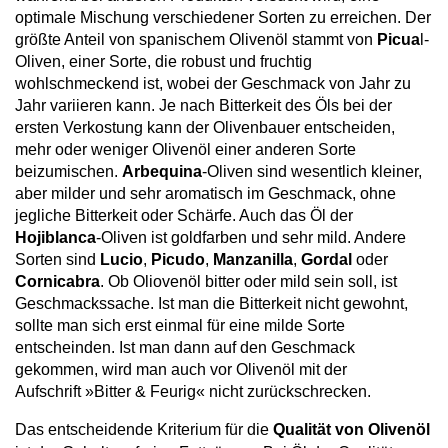
optimale Mischung verschiedener Sorten zu erreichen. Der
größte Anteil von spanischem Olivenöl stammt von
Picua
l-
Oliven, einer Sorte, die robust und fruchtig
wohlschmeckend ist, wobei der Geschmack von Jahr zu
Jahr variieren kann. Je nach Bitterkeit des Öls bei der
ersten Verkostung kann der Olivenbauer entscheiden,
mehr oder weniger Olivenöl einer anderen Sorte
beizumischen.
Arbequina
-Oliven sind wesentlich kleiner,
aber milder und sehr aromatisch im Geschmack, ohne
jegliche Bitterkeit oder Schärfe. Auch das Öl der
Hojiblanca
-Oliven ist goldfarben und sehr mild. Andere
Sorten sind
Lucio
,
Picudo
,
Manzanilla
,
Gordal
oder
Cornicabra
. Ob Oliovenöl bitter oder mild sein soll, ist
Geschmackssache. Ist man die Bitterkeit nicht gewohnt,
sollte man sich erst einmal für eine milde Sorte
entscheinden. Ist man dann auf den Geschmack
gekommen, wird man auch vor Olivenöl mit der
Aufschrift »Bitter & Feurig« nicht zurückschrecken.
Das entscheidende Kriterium für die
Qualität von Olivenöl