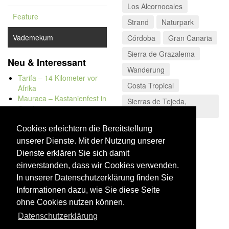
Los Alcornocales
Feature
Strand
Naturpark
Vademekum
Córdoba
Gran Canaria
Sierra de Grazalema
Neu & Interessant
Wanderung
Tarifa – 14 Kilometer vor
Costa Tropical
Afrika
Mauraca – Kastanienfest in
Sierras de Tejeda,
Capileira
Almijara y Alhama
Naturbadewannen von
Konserven
Bolonia
Cookies erleichtern die Bereitstellung
Kap Trafalgar
unserer Dienste. Mit der Nutzung unserer
Düne von Bolonia
Dienste erklären Sie sich damit
einverstanden, dass wir Cookies verwenden.
In unserer Datenschutzerklärung finden Sie
Informationen dazu, wie Sie diese Seite
ohne Cookies nutzen können.
Datenschutzerklärung