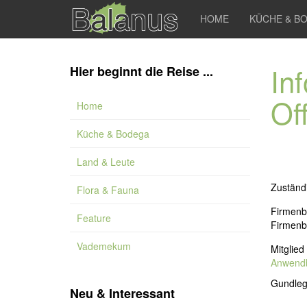
HOME
KÜCHE & B
In
Hier beginnt die Reise ...
Of
Home
Küche & Bodega
Land & Leute
Zuständi
Flora & Fauna
Firmenb
Feature
Firmenbu
Vademekum
Mitglied
Anwendba
Gundlege
Neu & Interessant