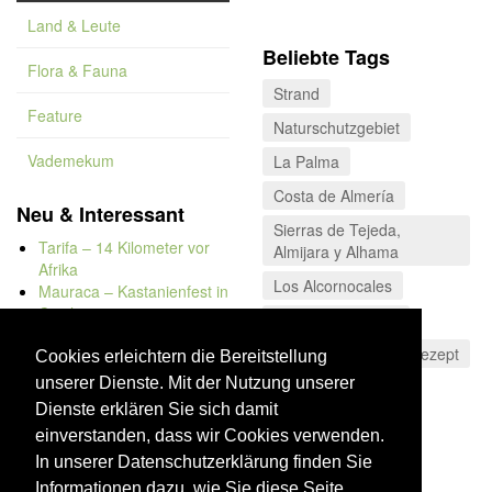
Land & Leute
Beliebte Tags
Flora & Fauna
Strand
Feature
Naturschutzgebiet
Vademekum
La Palma
Costa de Almería
Neu & Interessant
Sierras de Tejeda,
Tarifa – 14 Kilometer vor
Almijara y Alhama
Afrika
Los Alcornocales
Mauraca – Kastanienfest in
Capileira
Valle del Poqueira
Naturbadewannen von
Costa de la Luz
Rezept
Bolonia
Cookies erleichtern die Bereitstellung
Kap Trafalgar
unserer Dienste. Mit der Nutzung unserer
Andalusien
Düne von Bolonia
Dienste erklären Sie sich damit
einverstanden, dass wir Cookies verwenden.
In unserer Datenschutzerklärung finden Sie
Informationen dazu, wie Sie diese Seite