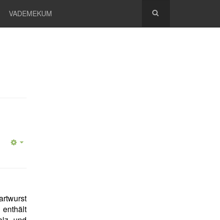
VADEMEKUM
rtwurst
enthält
alz und