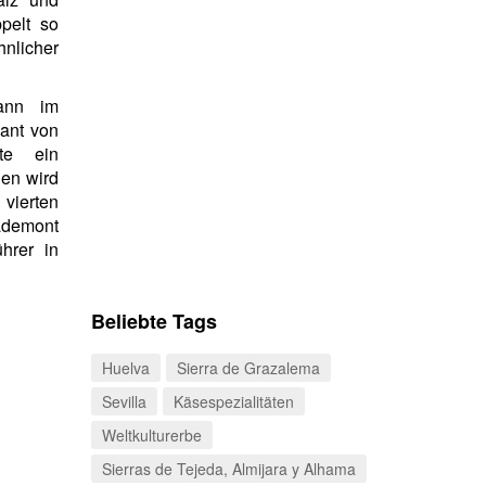
pelt so
licher
nn im
kant von
te ein
hen wird
ierten
ademont
hrer in
Beliebte Tags
Huelva
Sierra de Grazalema
Sevilla
Käsespezialitäten
Weltkulturerbe
Sierras de Tejeda, Almijara y Alhama