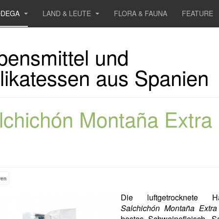
ODEGA
LAND & LEUTE
FLORA & FAUNA
FEATURE
bensmittel und
likatessen aus Spanien
lchichón Montaña Extra
ren
Die luftgetrocknete Ha
Salchichón Montaña Extra
bestes Schweinefleisch, S