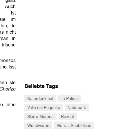
t. Auch
 ist
sie im
den, in
as nicht
 man in
frische
orizos
und isst
ann sie
Beliebte Tags
Chorizo
Naturdenkmal
La Palma
so eine
Valle del Poqueira
Naturpark
Sierra Morena
Rezept
Wurstwaren
Sierras Subbéticas