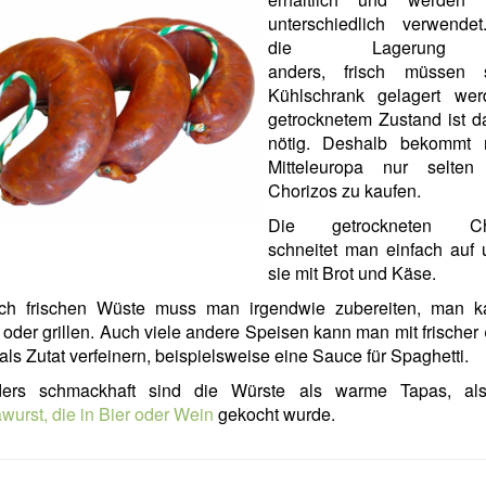
unterschiedlich verwende
die Lagerung
anders, frisch müssen 
Kühlschrank gelagert wer
getrocknetem Zustand ist d
nötig. Deshalb bekommt
Mitteleuropa nur selten 
Chorizos zu kaufen.
Die getrockneten Chr
schneitet man einfach auf 
sie mit Brot und Käse.
ch frischen Wüste muss man irgendwie zubereiten, man k
oder grillen. Auch viele andere Speisen kann man mit frischer
als Zutat verfeinern, beispielsweise eine Sauce für Spaghetti.
ers schmackhaft sind die Würste als warme Tapas, al
wurst, die in Bier oder Wein
gekocht wurde.