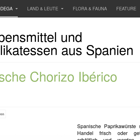
ODEGA
LAND & LEUTE
FLORA & FAUNA
FEATURE
bensmittel und
likatessen aus Spanien
ische Chorizo Ibérico
ren
Spanische Paprikawürste 
Handel frisch oder get
erhältlich und werde