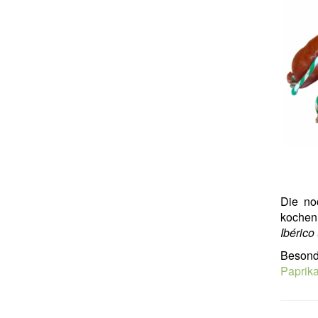
Die no
kochen 
Ibérico
Besond
Paprika