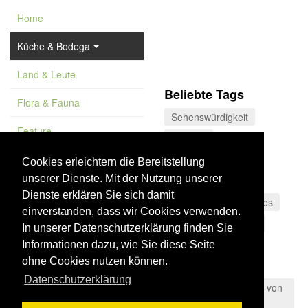
Home
Küche & Bodega
Land & Leute
Beliebte Tags
Flora & Fauna
Sehenswürdigkeit
Feature
Olivenöl
Vademekum
Valle del Poqueira
Cookies erleichtern die Bereitstellung
unserer Dienste. Mit der Nutzung unserer
Costa Tropical
Dienste erklären Sie sich damit
Andalusien
Cáceres
einverstanden, dass wir Cookies verwenden.
Sierra de las Nieves
In unserer Datenschutzerklärung finden Sie
Blaue Flagge
Informationen dazu, wie Sie diese Seite
ohne Cookies nutzen können.
Sierra Nevada
Datenschutzerklärung
Naturpark der Straße von
Gibraltar