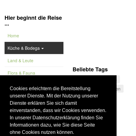
Hier beginnt die Reise
...
Home
Küche & Bodega
Land & Leute
Beliebte Tags
Flora & Fauna
Sevilla
Dies & Das
Feature
Museum
Konserven
Cookies erleichtern die Bereitstellung
unserer Dienste. Mit der Nutzung unserer
Vademekum
Costa Tropical
Dienste erklären Sie sich damit
Aussichtspunkt
einverstanden, dass wir Cookies verwenden.
Costa de la Luz
In unserer Datenschutzerklärung finden Sie
Informationen dazu, wie Sie diese Seite
Sierras Subbéticas
ohne Cookies nutzen können.
Sehenswürdigkeit