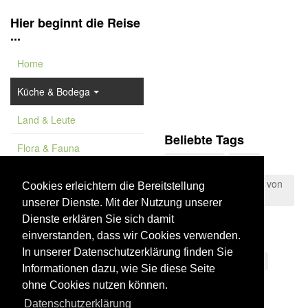
Hier beginnt die Reise
...
Home
Küche & Bodega
Land & Leute
Beliebte Tags
Flora & Fauna
Konserven
FKK
Feature
Naturpark der Straße von
Cookies erleichtern die Bereitstellung
Gibraltar
unserer Dienste. Mit der Nutzung unserer
Vademekum
Montes de Málaga
Dienste erklären Sie sich damit
einverstanden, dass wir Cookies verwenden.
Teneriffa
Wein
In unserer Datenschutzerklärung finden Sie
Wüste von Tabernas
Informationen dazu, wie Sie diese Seite
La Palma
ohne Cookies nutzen können.
Sierra Morena
Datenschutzerklärung