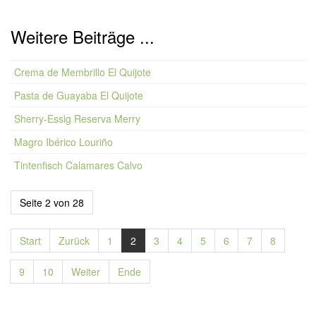
Weitere Beiträge ...
Crema de Membrillo El Quijote
Pasta de Guayaba El Quijote
Sherry-Essig Reserva Merry
Magro Ibérico Louriño
Tintenfisch Calamares Calvo
Seite 2 von 28
Start
Zurück
1
2
3
4
5
6
7
8
9
10
Weiter
Ende