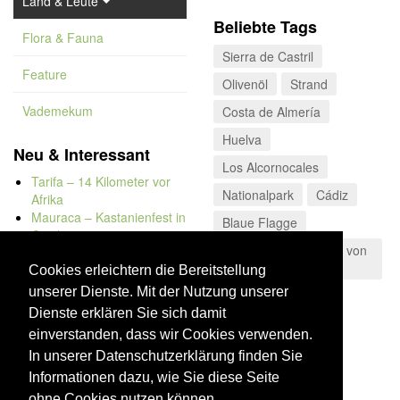
Land & Leute
Beliebte Tags
Flora & Fauna
Sierra de Castril
Feature
Olivenöl
Strand
Vademekum
Costa de Almería
Huelva
Neu & Interessant
Los Alcornocales
Tarifa – 14 Kilometer vor
Nationalpark
Cádiz
Afrika
Mauraca – Kastanienfest in
Blaue Flagge
Capileira
Naturpark der Straße von
Naturbadewannen von
Gibraltar
Bolonia
Cookies erleichtern die Bereitstellung
Kap Trafalgar
unserer Dienste. Mit der Nutzung unserer
Düne von Bolonia
Dienste erklären Sie sich damit
einverstanden, dass wir Cookies verwenden.
In unserer Datenschutzerklärung finden Sie
Informationen dazu, wie Sie diese Seite
ohne Cookies nutzen können.