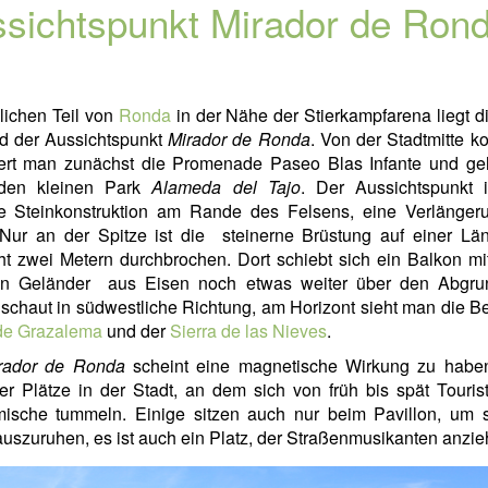
sichtspunkt Mirador de Ron
lichen Teil von
Ronda
in der Nähe der Stierkampfarena liegt d
d der Aussichtspunkt
Mirador de Ronda
. Von der Stadtmitte 
ert man zunächst die Promenade Paseo Blas Infante und ge
den kleinen Park
Alameda del Tajo
. Der Aussichtspunkt i
e Steinkonstruktion am Rande des Felsens, eine Verlänger
 Nur an der Spitze ist die steinerne Brüstung auf einer Lä
cht zwei Metern durchbrochen. Dort schiebt sich ein Balkon m
en Geländer aus Eisen noch etwas weiter über den Abgru
schaut in südwestliche Richtung, am Horizont sieht man die B
 de Grazalema
und der
Sierra de las Nieves
.
rador de Ronda
scheint eine magnetische Wirkung zu haben,
er Plätze in der Stadt, an dem sich von früh bis spät Touri
mische tummeln. Einige sitzen auch nur beim Pavillon, um s
uszuruhen, es ist auch ein Platz, der Straßenmusikanten anzie