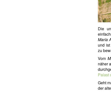
Die un
einfach
María A
und ist
zu bewä
Vom
M
näher a
durchge
Palast
Geht ma
der alt