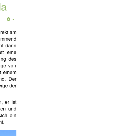
da
irekt am
kommend
ht dann
st eine
ung des
nge von
it einem
nd. Der
erge der
 er ist
sten und
ich ein
ht.