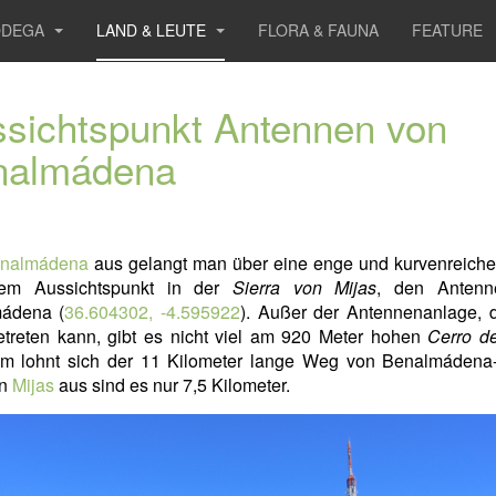
ODEGA
LAND & LEUTE
FLORA & FAUNA
FEATURE
sichtspunkt Antennen von
nalmádena
nalmádena
aus gelangt man über eine enge und kurvenreiche
em Aussichtspunkt in der
Sierra von Mijas
, den Antenn
ádena (
36.604302, -4.595922
). Außer der Antennenanlage, 
etreten kann, gibt es nicht viel am 920 Meter hohen
Cerro de
em lohnt sich der 11 Kilometer lange Weg von Benalmádena
on
Mijas
aus sind es nur 7,5 Kilometer.