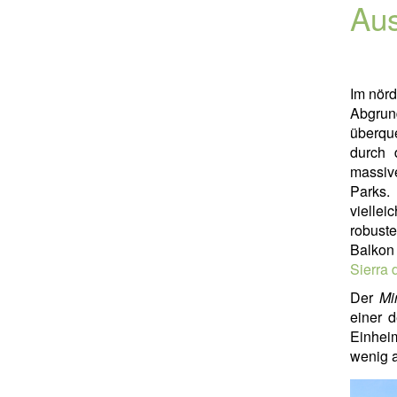
Aus
Im nörd
Abgrun
überqu
durch 
massiv
Parks.
viellei
robust
Balkon 
Sierra
Der
Mi
einer d
Einhei
wenig a