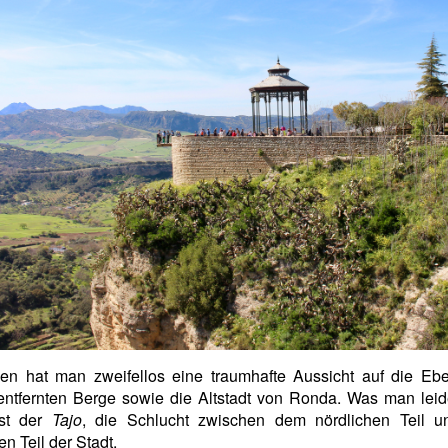
en hat man zweifellos eine traumhafte Aussicht auf die Ebe
entfernten Berge sowie die Altstadt von Ronda. Was man leid
ist der
Tajo
, die Schlucht zwischen dem nördlichen Teil 
en Teil der Stadt.