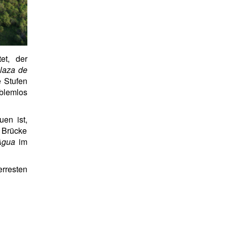
et, der
laza de
e Stufen
oblemlos
uen ist,
r Brücke
Agua
im
erresten