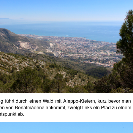
 führt durch einen Wald mit Aleppo-Kiefern, kurz bevor man
en von Benalmádena ankommt, zweigt links ein Pfad zu einem 
tspunkt ab.