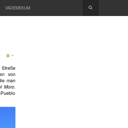
VADEMEKUM
 Straße
en von
die man
l Moro.
-Pueblo