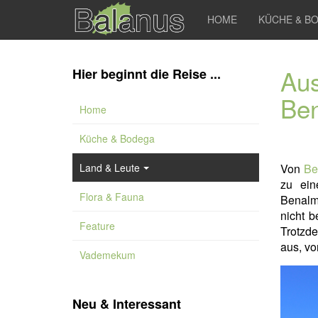
HOME
KÜCHE & B
Aus
Hier beginnt die Reise ...
Be
Home
Küche & Bodega
Land & Leute
Von
Be
zu ein
Flora & Fauna
Benalm
nicht b
Feature
Trotzd
aus, v
Vademekum
Neu & Interessant