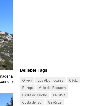
Beliebte Tags
lmádena
Oliven
Los Alcornocales
Cádiz
kennen)
Rezept
Valle del Poqueira
Sierra de Huétor
La Rioja
Costa del Sol
Gewürze