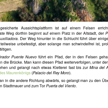
gesicherte Aussichtsplattform ist auf einem Felsen erricht
ste Weg dorthin beginnt auf einem Platz in der Altstadt, der
P
uxiliadora
. Der Weg hinunter in die Schlucht führt über einig
 teilweise unbefestigt, aber solange man schwindelfrei ist, pr
ltigen.
irador Puente Nuevo
führt ein Pfad, der in den Felsen geha
n die Brücke. Man kann diesen Pfad weiterverfolgen, unter de
hen und gelangt nach etwas Kletterei fast bis zur
Mina del 
 des Maurenkönigs
(
Palacio del Rey Moro
).
n in die andere Richtung abwärts, so gelangt man zu den Üb
en Stadtmauer und zum Tor
Puerta del Viento
.