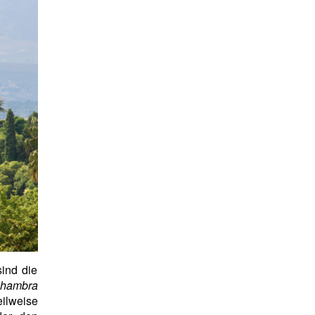
sind die
lhambra
ilweise