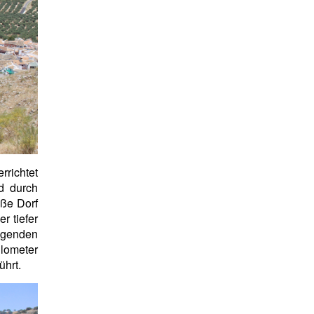
rrichtet
d durch
iße Dorf
der tiefer
egenden
lometer
ührt.