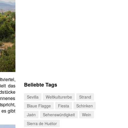
tviertel,
Beliebte Tags
elt das
ndstücke
Sevilla
Weltkulturerbe
Strand
nnenes
spricht,
Blaue Flagge
Fiesta
Schinken
 es gibt
Jaén
Sehenswürdigkeit
Wein
Sierra de Huétor