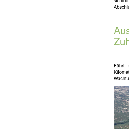
sichtb
Abschlu
Aus
Zu
Fährt
Kilome
Wachtu