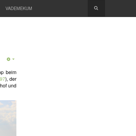
VADEMEKUM
opp beim
497
), der
dhof und