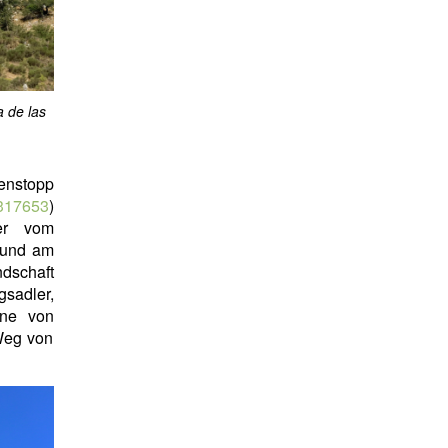
a de las
enstopp
.317653
)
er vom
 und am
ndschaft
gsadler,
ene von
Weg von