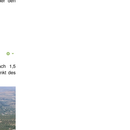
der den
ch 1,5
nkt des