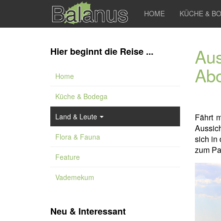
HOME
KÜCHE & B
Aus
Hier beginnt die Reise ...
Ab
Home
Küche & Bodega
Land & Leute
Fährt 
Aussic
Flora & Fauna
sich in
zum Par
Feature
Vademekum
Neu & Interessant