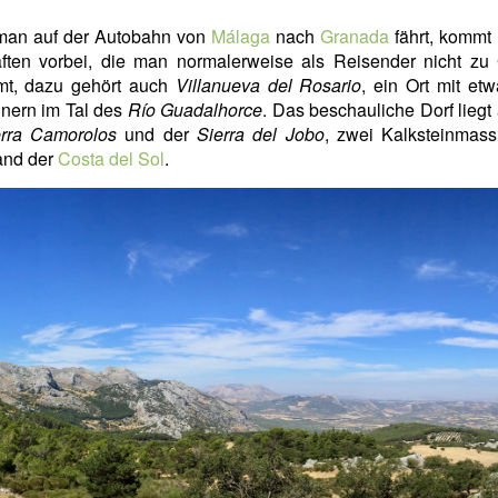
an auf der Autobahn von
Málaga
nach
Granada
fährt, kommt
aften vorbei, die man normalerweise als Reisender nicht zu 
t, dazu gehört auch
Villanueva del Rosario
, ein Ort mit et
nern im Tal des
Río Guadalhorce
. Das beschauliche Dorf lieg
erra Camorolos
und der
Sierra del Jobo
, zwei Kalksteinmass
and der
Costa del Sol
.