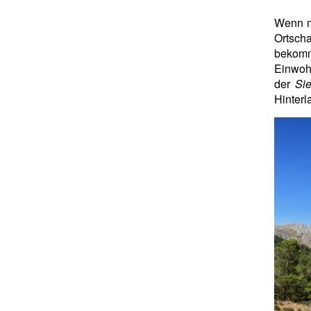
Wenn m
Ortsch
bekomm
Einwoh
der
Si
Hinterl