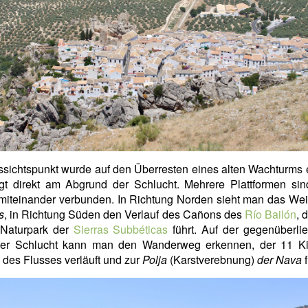
sichtspunkt wurde auf den Überresten eines alten Wachturms e
egt direkt am Abgrund der Schlucht. Mehrere Plattformen sin
miteinander verbunden. In Richtung Norden sieht man das We
s
, in Richtung Süden den Verlauf des Cañons des
Río Bailón
, 
 Naturpark der
Sierras Subbéticas
führt. Auf der gegenüberli
der Schlucht kann man den Wanderweg erkennen, der 11 Ki
 des Flusses verläuft und zur
Polja
(Karstverebnung)
der Nava
f