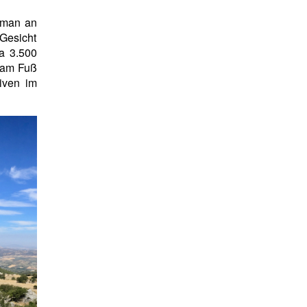
 man an
Gesicht
wa 3.500
t am Fuß
iven im