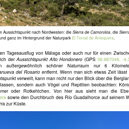
om Aussichtspunkt nach Nordwesten: die
Sierra de Camorolos
, die
Sierr
nd ganz im Hintergrund der Naturpark
El Torcal de Antequera
.
nen Tagesausflug von Málaga oder auch nur für einen Zwisch
sich der
Aussichtspunkt Alto Hondonero
(GPS
36.987046, -4
in außergewöhnlich schöner Naturraum nur 6 Kilomet
lanueva del Rosario
entfernt. Wenn man sich etwas Zeit lässt
tspunkt verweilt, kann man nicht nur den Blick über die Bergla
 lassen, sondern auch Vögel und Reptilien beobachten: Köni
mer oder Rotkehlchen. Von hier aus sieht man die Eb
era
sowie den Durchbruch des Río Guadalhorce auf seinem 
rra zur Küste.