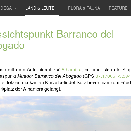
ODEGA
LAND & LEUTE
FLORA & FAUNA
FEATURE
sichtspunkt Barranco del
ogado
man mit dem Auto hinauf zur
Alhambra
, so lohnt sich ein St
htspunkt
Mirador Barranco del Abogado
(GPS
37.17006, -3.58
 der letzten markanten Kurve befindet, kurz bevor man zum Frie
kplatz der Alhambra gelangt.