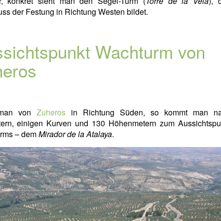
ar, konkret sieht man den Segel-Turm (
Torre de la Vela
), 
ss der Festung in Richtung Westen bildet.
sichtspunkt Wachturm von
heros
 man von
Zuheros
in Richtung Süden, so kommt man na
tern, einigen Kurven und 130 Höhenmetern zum Aussichtspu
rms – dem
Mirador de la Atalaya
.