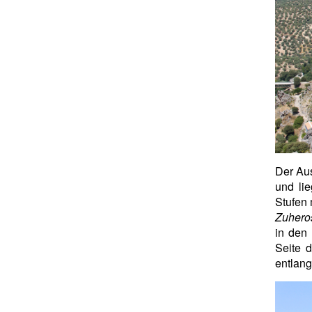
Der Aus
und li
Stufen 
Zuhero
in den
Seite 
entlang