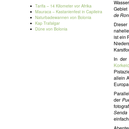
Wasser
Tarifa – 14 Kilometer vor Afrika
Gebiet 
Mauraca – Kastanienfest in Capileira
de Ron
Naturbadewannen von Bolonia
Kap Trafalgar
Dieser 
Düne von Bolonia
naheli
ist ein
Nieder
Karstfo
In de
Korkei
Pistaz
allein 
Europa
Paralle
der
Pu
fotogra
Senda 
einfach
Abente