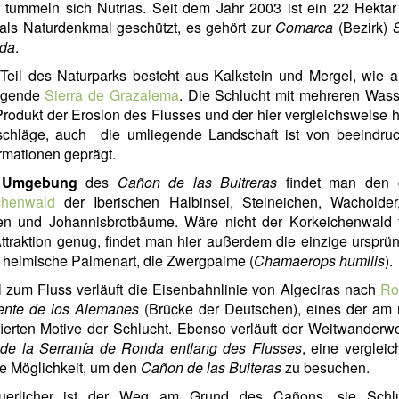
 tummeln sich Nutrias. Seit dem Jahr 2003 ist ein 22 Hektar
als Naturdenkmal geschützt, es gehört zur
Comarca
(Bezirk)
da
.
Teil des Naturparks besteht aus Kalkstein und Mergel, wie 
egende
Sierra de Grazalema
. Die Schlucht mit mehreren Wass
 Produkt der Erosion des Flusses und der hier vergleichsweise 
schläge, auch die umliegende Landschaft ist von beeindru
rmationen geprägt.
r
Umgebung
des
Cañon de las Buitreras
findet man den 
chenwald
der Iberischen Halbinsel, Steineichen, Wacholder
ien und Johannisbrotbäume. Wäre nicht der Korkeichenwald f
Attraktion genug, findet man hier außerdem die einzige ursprün
 heimische Palmenart, die Zwergpalme (
Chamaerops humilis
).
l zum Fluss verläuft die Eisenbahnlinie von Algeciras nach
Ro
ente de los Alemanes
(Brücke der Deutschen), eines der am 
fierten Motive der Schlucht. Ebenso verläuft der Weitwander
de la Serranía de Ronda entlang des Flusses
, eine verglei
e Möglichkeit, um den
Cañon de las Buiteras
zu besuchen.
uerlicher ist der Weg am Grund des Cañons, sie Schlu