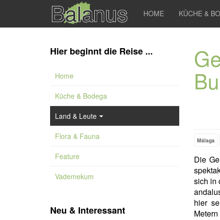
HOME
KÜCHE & B
Ge
Hier beginnt die Reise ...
Bu
Home
Küche & Bodega
Land & Leute
Flora & Fauna
Málaga
Feature
Die Ge
spekta
Vademekum
sich in
andalu
hier s
Neu & Interessant
Metern