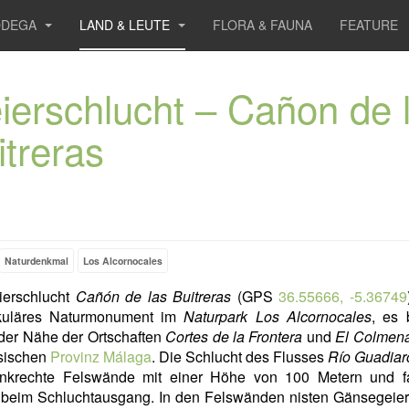
ODEGA
LAND & LEUTE
FLORA & FAUNA
FEATURE
ierschlucht – Cañon de 
itreras
Naturdenkmal
Los Alcornocales
ierschlucht
Cañón de las Buitreras
(GPS
36.55666, -5.36749
kuläres Naturmonument im
Naturpark Los Alcornocales
, es 
 der Nähe der Ortschaften
Cortes de la Frontera
und
El Colmen
sischen
Provinz Málaga
. Die Schlucht des Flusses
Río Guadiar
enkrechte Felswände mit einer Höhe von 100 Metern und f
 beim Schluchtausgang. In den Felswänden nisten Gänsegeier