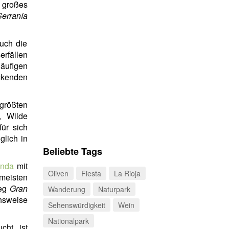
 großes
Serranía
auch die
erfällen
häufigen
ckenden
größten
, Wilde
ür sich
glich in
Beliebte Tags
nda
mit
Oliven
Fiesta
La Rioja
meisten
weg
Gran
Wanderung
Naturpark
chsweise
Sehenswürdigkeit
Wein
Nationalpark
cht ist