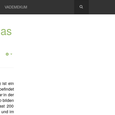
VADEMEKUM
las
) ist ein
befindet
ar
in der
o
bilden
ast 200
 und im