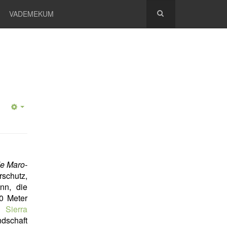
VADEMEKUM
de Maro-
rschutz,
nn, die
0 Meter
er
Sierra
ndschaft