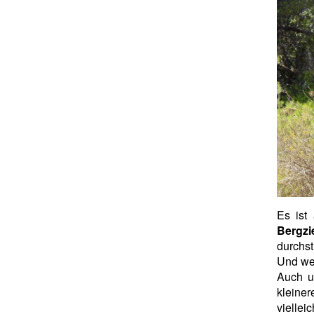
Es ist
Bergzi
durchst
Und we
Auch u
kleiner
viellei