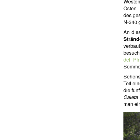
Westen
Osten
des ges
N-340 g
An die
Stränd
verbau
besuch
del Pi
Sommer
Sehens
Teil ei
die fü
Caleta
man ein