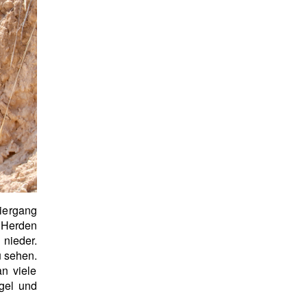
iergang
Herden
 nieder.
 sehen.
n viele
igel und