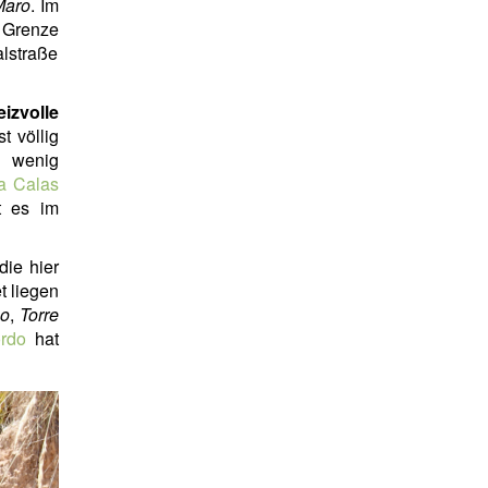
Maro
. Im
Grenze
alstraße
eizvolle
t völlig
d wenig
a Calas
t es im
die hier
t liegen
no
,
Torre
ordo
hat