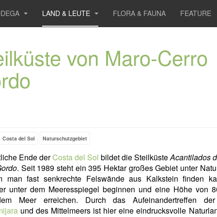
ODEGA
LAND & LEUTE
FLORA & FAUNA
FEATURE
eilküste von Maro-Cerro
rdo
Costa del Sol
Naturschutzgebiet
tliche Ende der
Costa del Sol
bildet die Steilküste
Acantilados 
Gordo
. Seit 1989 steht ein 395 Hektar großes Gebiet unter Natu
 man fast senkrechte Felswände aus Kalkstein finden ka
er unter dem Meeresspiegel beginnen und eine Höhe von 8
dem Meer erreichen. Durch das Aufeinandertreffen d
ijara
und des Mittelmeers ist hier eine eindrucksvolle Naturla