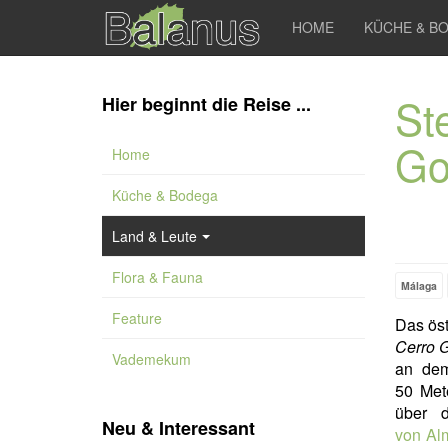
HOME
KÜCHE & B
St
Hier beginnt die Reise ...
Go
Home
Küche & Bodega
Land & Leute
Flora & Fauna
Málaga
Feature
Das ös
Cerro 
Vademekum
an dem
50 Met
über 
Neu & Interessant
von Alm