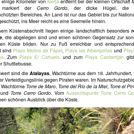
 einige Kilometer von
Nerja
entfernt bei der kleinen Ortschaft
 markiert der
Cerro Gordo
, der dicke Hügel, die 
chützten Bereiches. An Land ist nur das Gebiet bis zur Nation
eschützt, ins Meer reicht es eine Seemeile hinein.
sem Küstenabschnitt liegen einige landschaftlich besonders
r
e
, die abgelegen sind und einen schönen Gegensatz zur sons
ten Küste bilden. Nur zu Fuß erreichbar und entsprechen
t sind
Playa Molino de Papel
,
Playa las Alberquillas
und
Play
no
. Zum
Playa El Cañuelo
und zum
Playa Cantarriján
gib
 Shuttlebusse.
wert sind die
Atalayas
, Wachtürme aus dem 16. Jahrhundert, 
ner Verteidigungslinie gegen Piraten waren. Im Naturschutzgebie
nf Wachtürme
Torre de Maro
,
Torre del Río de la Miel
,
Torre el Pi
und
Torre Cerro Gordo
. Vom
Aussichtspunkt Torre Cerro G
en schönen Ausblick über die Küste.