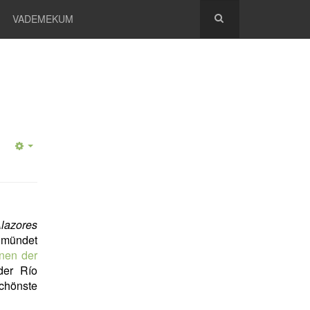
VADEMEKUM
Alazores
 mündet
nen der
der Río
chönste