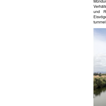
Mündun
Verhält
und Ri
Eisvög
tummeln