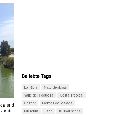
Beliebte Tags
La Rioja
Naturdenkmal
Valle del Poqueira
Costa Tropical
Rezept
Montes de Málaga
aga und
 vor der
Museum
Jaén
Kulinarisches