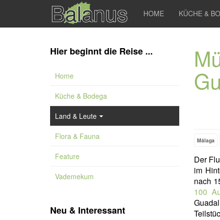
HOME
KÜCHE & B
Mü
Hier beginnt die Reise ...
Gu
Home
Küche & Bodega
Land & Leute
Flora & Fauna
Málaga
Feature
Der Fl
im Hin
Vademekum
nach 15
100 Au
Guadal
Neu & Interessant
Teilstü