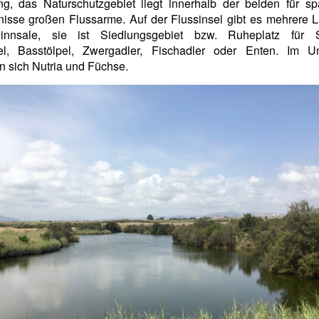
g, das Naturschutzgebiet liegt innerhalb der beiden für sp
nisse großen Flussarme. Auf der Flussinsel gibt es mehrere
nnsale, sie ist Siedlungsgebiet bzw. Ruheplatz für S
el, Basstölpel, Zwergadler, Fischadler oder Enten. Im Un
 sich Nutria und Füchse.