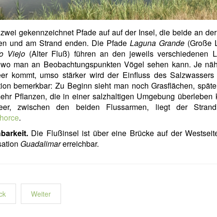
 zwei gekennzeichnet Pfade auf auf der Insel, die beide an de
en und am Strand enden. Die Pfade
Laguna Grande
(Große 
o Viejo
(Alter Fluß) führen an den jeweils verschiedenen 
, wo man an Beobachtungspunkten Vögel sehen kann. Je nä
er kommt, umso stärker wird der Einfluss des Salzwassers 
tion bemerkbar: Zu Beginn sieht man noch Grasflächen, späte
ehr Pflanzen, die in einer salzhaltigen Umgebung überleben 
er, zwischen den beiden Flussarmen, liegt der Stra
horce
.
barkeit.
Die Flußinsel ist über eine Brücke auf der Westseit
sation
Guadalimar
erreichbar.
ck
Weiter