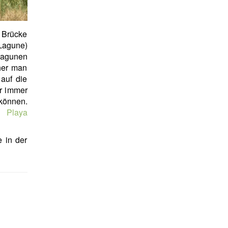
r Brücke
Lagune)
Lagunen
her man
auf die
r immer
können.
nd
Playa
e in der