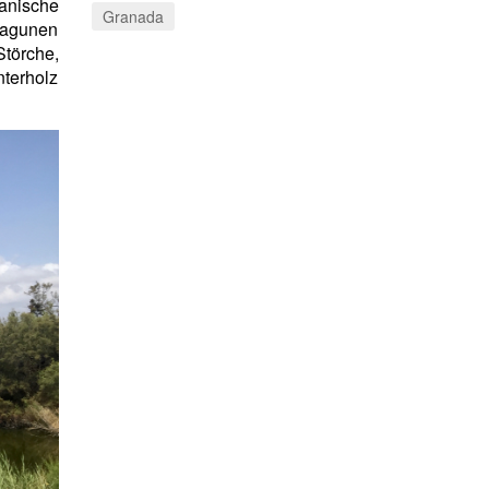
anische
Granada
 Lagunen
törche,
terholz