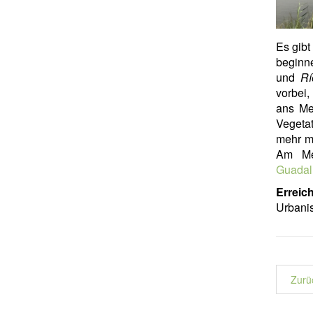
Es gibt
beginn
und
Rí
vorbei
ans Me
Vegeta
mehr m
Am Me
Guadal
Erreich
Urbani
Zurü