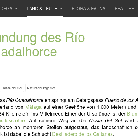
ODEGA
LAND & LEUTE
FLORA & FAUNA
FEATURE
ndung des Río
adalhorce
Costa del Sol
Naturschutzgebiet
uss
Río Guadalhorce
entspringt am Gebirgspass
Puerto de los 
terland von
Málaga
auf einer Seehöhe von 1.600 Metern und
4 Kilometern ins Mittelmeer. Einer der Ursprünge ist der
Brun
sflussrohre
. Auf seinem Weg an die
Costa del Sol
wird 
horce an mehreren Stellen aufgestaut, das landschaftlich s
ck ist dabei die Schlucht
Desfiladero de los Gaitanes
.