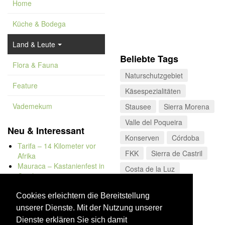
Home
Küche & Bodega
Land & Leute
Beliebte Tags
Flora & Fauna
Naturschutzgebiet
Feature
Käsespezialitäten
Vademekum
Stausee
Sierra Morena
Valle del Poqueira
Neu & Interessant
Konserven
Córdoba
Tarifa – 14 Kilometer vor
FKK
Sierra de Castril
Afrika
Mauraca – Kastanienfest in
Costa de la Luz
Capileira
Naturbadewannen von
Bolonia
Cookies erleichtern die Bereitstellung
Kap Trafalgar
unserer Dienste. Mit der Nutzung unserer
Düne von Bolonia
Dienste erklären Sie sich damit