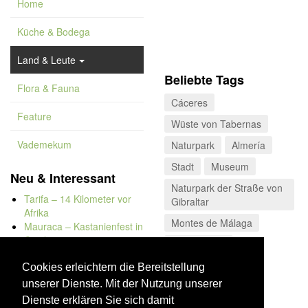
Home
Küche & Bodega
Land & Leute
Beliebte Tags
Flora & Fauna
Cáceres
Feature
Wüste von Tabernas
Vademekum
Naturpark
Almería
Stadt
Museum
Neu & Interessant
Naturpark der Straße von
Tarifa – 14 Kilometer vor
Gibraltar
Afrika
Montes de Málaga
Mauraca – Kastanienfest in
Capileira
Nationalpark
Naturbadewannen von
Kulinarisches
Bolonia
Cookies erleichtern die Bereitstellung
Kap Trafalgar
unserer Dienste. Mit der Nutzung unserer
Düne von Bolonia
Dienste erklären Sie sich damit