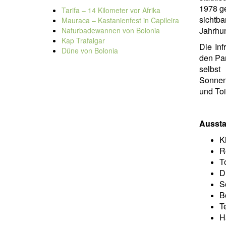
1978 ge
Tarifa – 14 Kilometer vor Afrika
sichtb
Mauraca – Kastanienfest in Capileira
Jahrhun
Naturbadewannen von Bolonia
Kap Trafalgar
Die Inf
Düne von Bolonia
den Par
selbs
Sonnen
und Toi
Aussta
K
R
T
D
S
B
T
H