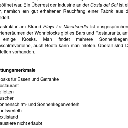
öffnet war. Ein
Überrest der Industrie an der
Costa del Sol
ist e
ar, nämlich ein gut erhaltener Rauchfang einer Fabrik aus 
dert.
rastruktur am Strand
Playa La Misericordia
ist ausgesprochen 
terreräumen der Wohnblocks gibt es Bars und Restaurants, a
t einige Kiosks. Man findet mehrere Sonnenliege
schirmverleihe, auch Boote kann man mieten. Überall sind 
letten vorhanden.
ttungsmerkmale
iosks für Essen und Getränke
estaurant
oiletten
uschen
onnenschirm- und Sonnenliegenverleih
ootsverleih
extilstand
austiere nicht erlaubt