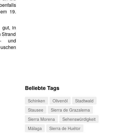
benfalls
dem 19.
gut, in
m Strand
n- und
Duschen
Beliebte Tags
Schinken
Olivenöl
Stadtwald
Stausee
Sierra de Grazalema
Sierra Morena
Sehenswürdigkeit
Málaga
Sierra de Huétor