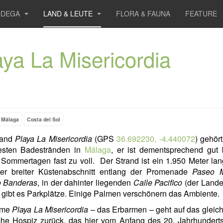
ODEGA
LAND & LEUTE
FLORA & FAUNA
FEATURE
aya La Misericordia
Málaga
Costa del Sol
rand
Playa
La Misericordia
(GPS
36.692230, -4.440072
) gehör
testen Badestränden in
Málaga
, er ist dementsprechend gut 
Sommertagen fast zu voll. Der Strand ist ein 1.950 Meter la
er breiter Küstenabschnitt entlang der Promenade
Paseo M
o Banderas
, in der dahinter liegenden
Calle Pacifico
(der Lande
gibt es Parkplätze. Einige Palmen verschönern das Ambiente.
ame
Playa La Misericordia
– das Erbarmen – geht auf das gleic
che Hospiz zurück, das hier vom Anfang des 20. Jahrhundert