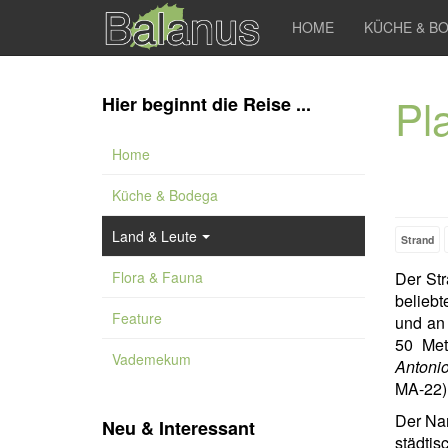
HOME
KÜCHE & B
Pl
Hier beginnt die Reise ...
Home
Küche & Bodega
Land & Leute
Strand
Flora & Fauna
Der St
belieb
Feature
und an 
50 Met
Vademekum
Antoni
MA-22) 
Der N
Neu & Interessant
städtis