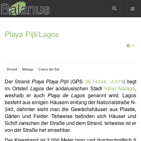
Playa Pijil/Lagos
Strand
Málaga
Costa del Sol
Der Strand
Playa Playa Pijil
(GPS
36.74344, -4.019
) liegt
im Ortsteil
Lagos
der andalusischen Stadt
Vélez-Málaga
,
weshalb er auch
Playa de Lagos
genannt wird. Lagos
besteht aus einigen Häusern entlang der Nationalstraße N-
340, dahinter sieht man die Gewächshäuser aus Plastik,
Gärten und Felder. Teilweise befinden sich Häuser und
Schilf zwischen der Straße und dem Strand, teilweise ist er
von der Straße her einsehbar.
Der Kiesstrand ist 2.000 Meter lang und durchschnittlich 5