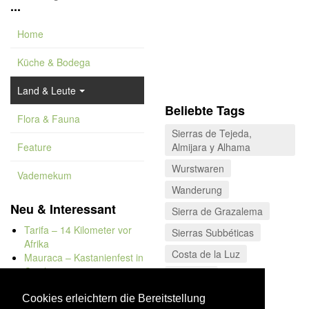
...
Home
Küche & Bodega
Land & Leute
Beliebte Tags
Flora & Fauna
Sierras de Tejeda,
Feature
Almijara y Alhama
Wurstwaren
Vademekum
Wanderung
Neu & Interessant
Sierra de Grazalema
Tarifa – 14 Kilometer vor
Sierras Subbéticas
Afrika
Costa de la Luz
Mauraca – Kastanienfest in
Capileira
Alpujarra
Naturbadewannen von
Costa Tropical
Bolonia
Cookies erleichtern die Bereitstellung