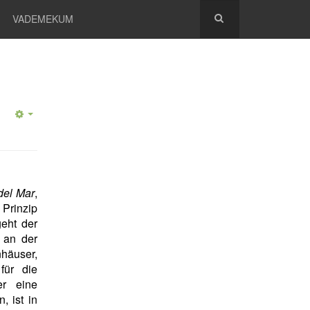
VADEMEKUM
del Mar
,
m Prinzip
eht der
 an der
nhäuser,
für die
r eine
 ist in