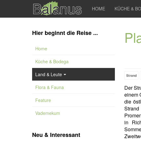
HOME
KÜCHE & B
Pl
Hier beginnt die Reise ...
Home
Küche & Bodega
Land & Leute
Strand
Flora & Fauna
Der St
einem O
Feature
die öst
Strand
Vademekum
Promena
in Ric
Somme
Neu & Interessant
Zweitw