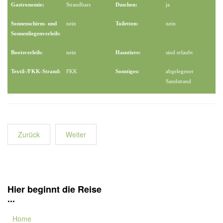
Gastronomie:
Strandbars
Duschen:
ja
Sonnenschirm- und
nein
Toiletten:
nein
Sonnenliegenverleih:
Bootsverleih:
nein
Haustiere:
sind erlaubt
Textil-/FKK-Strand:
FKK
Sonstiges:
abgelegener
Sandstrand
Zurück
Weiter
Hier beginnt die Reise
...
Home