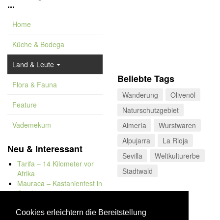
...
Home
Küche & Bodega
Land & Leute
Beliebte Tags
Flora & Fauna
Wanderung
Olivenöl
Feature
Naturschutzgebiet
Vademekum
Almería
Wurstwaren
Alpujarra
La Rioja
Neu & Interessant
Sevilla
Weltkulturerbe
Tarifa – 14 Kilometer vor
Stadtwald
Afrika
Mauraca – Kastanienfest in
Capileira
Naturbadewannen von
Bolonia
Cookies erleichtern die Bereitstellung