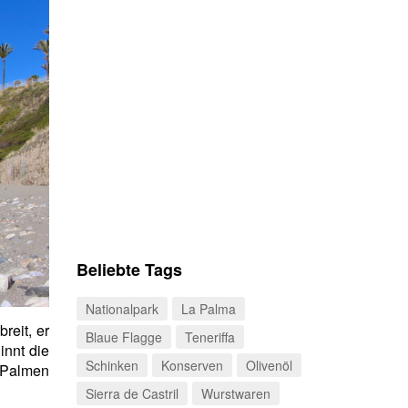
Beliebte Tags
Nationalpark
La Palma
reit, er
Blaue Flagge
Teneriffa
innt die
Schinken
Konserven
Olivenöl
 Palmen
Sierra de Castril
Wurstwaren