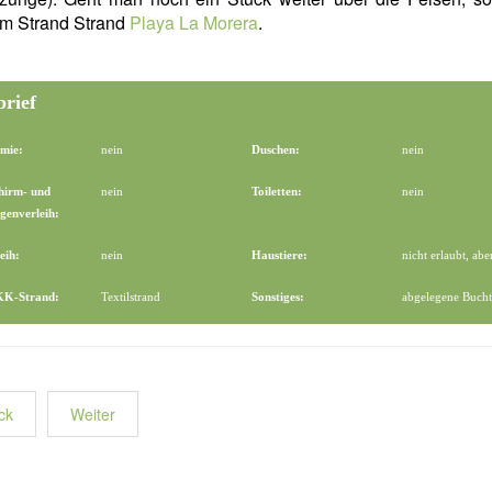
m Strand Strand
Playa La Morera
.
brief
mie:
nein
Duschen:
nein
hirm- und
nein
Toiletten:
nein
genverleih:
eih:
nein
Haustiere:
nicht erlaubt, abe
FKK-Strand:
Textilstrand
Sonstiges:
abgelegene Bucht
ck
Weiter