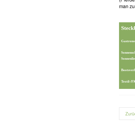
man zu
Steck
Gastrono
Sonnensc
Sonnenlie
Bootsverl
Textil-/
Zurü