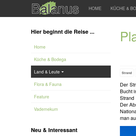
HOME
KÜCHE & B
Pl
Hier beginnt die Reise ...
Home
Küche & Bodega
Land & Leute
Strand
Flora & Fauna
Der St
Bucht 
Feature
Strand
Der Abs
Vademekum
Nationa
man auf
Neu & Interessant