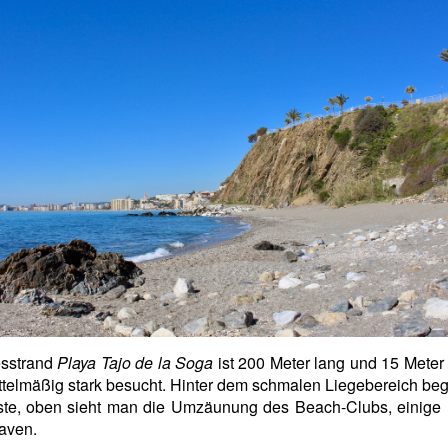
esstrand
Playa Tajo de la Soga
ist 200 Meter lang und 15 Meter b
ttelmäßig stark besucht. Hinter dem schmalen Liegebereich beg
üste, oben sieht man die Umzäunung des Beach-Clubs, einige
aven.