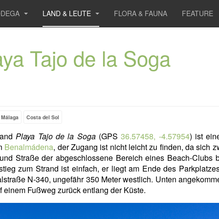
ODEGA
LAND & LEUTE
FLORA & FAUNA
FEATURE
aya Tajo de la Soga
Málaga
Costa del Sol
rand
Playa Tajo de la Soga
(GPS
36.57458, -4.57954
) ist ein
in
Benalmádena
, der Zugang ist nicht leicht zu finden, da sich 
 und Straße der abgeschlossene Bereich eines Beach-Clubs be
tieg zum Strand ist einfach, er liegt am Ende des Parkplatze
lstraße N-340, ungefähr 350 Meter westlich. Unten angekomm
 einem Fußweg zurück entlang der Küste.