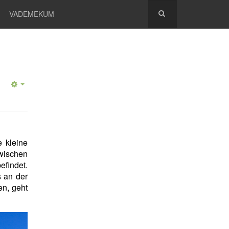
VADEMEKUM
e kleine
zwischen
findet.
s an der
en, geht