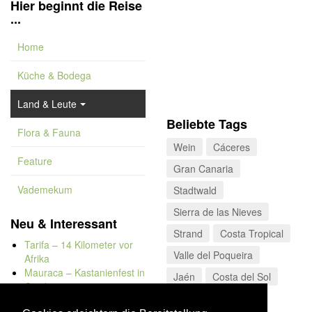
Hier beginnt die Reise
...
Home
Küche & Bodega
Land & Leute
Beliebte Tags
Flora & Fauna
Wein
Cáceres
Feature
Gran Canaria
Vademekum
Stadtwald
Sierra de las Nieves
Neu & Interessant
Strand
Costa Tropical
Tarifa – 14 Kilometer vor
Valle del Poqueira
Afrika
Mauraca – Kastanienfest in
Jaén
Costa del Sol
Capileira
Naturbadewannen von