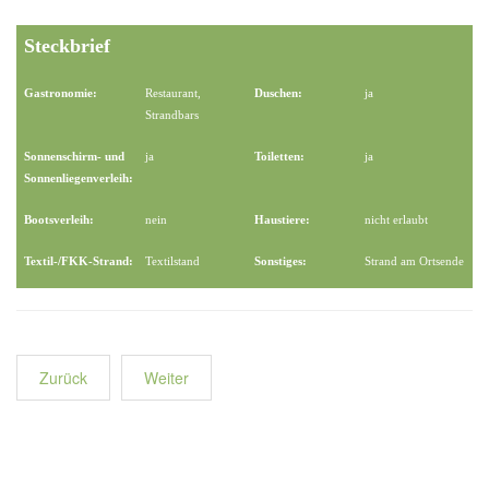
Steckbrief
Gastronomie:
Restaurant,
Duschen:
ja
Strandbars
Sonnenschirm- und
ja
Toiletten:
ja
Sonnenliegenverleih:
Bootsverleih:
nein
Haustiere:
nicht erlaubt
Textil-/FKK-Strand:
Textilstand
Sonstiges:
Strand am Ortsende
Zurück
Weiter