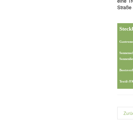
eine Tr
Straße 
Steck
Gastrono
Sonnensc
Sonnenlie
Bootsverl
Textil-/
Zurü