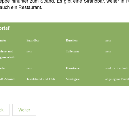
eppe hinunter zum Strand. Es gibt eine Strandbar, weiter in 
auch ein Restaurant.
brief
mie:
Strandbar
Duschen:
nein
hirm- und
nein
Toiletten:
nein
genverleih:
eih:
nein
Haustiere:
sind nicht erlaubt
FKK-Strand:
Textilstrand und FKK
Sonstiges:
abgelegene Bucht
ck
Weiter