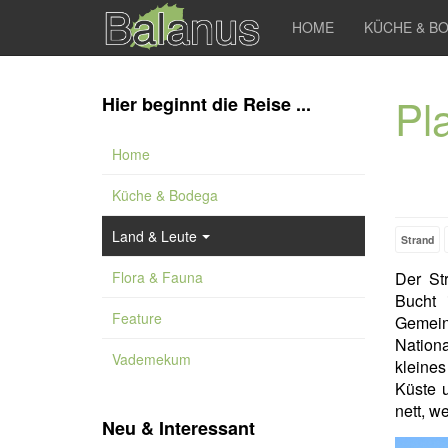
HOME
KÜCHE & B
Pl
Hier beginnt die Reise ...
Home
Küche & Bodega
Land & Leute
Strand
Flora & Fauna
Der S
Bucht 
Feature
Gemei
Nationa
Vademekum
kleine
Küste u
nett, w
Neu & Interessant