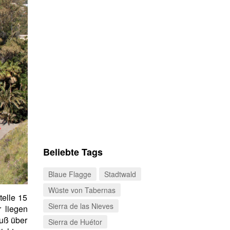
Beliebte Tags
Blaue Flagge
Stadtwald
Wüste von Tabernas
telle 15
Sierra de las Nieves
r liegen
Fuß über
Sierra de Huétor