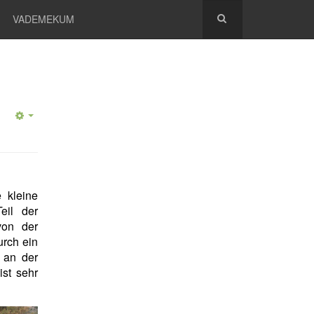
VADEMEKUM
e kleine
eil der
von der
urch ein
 an der
ist sehr