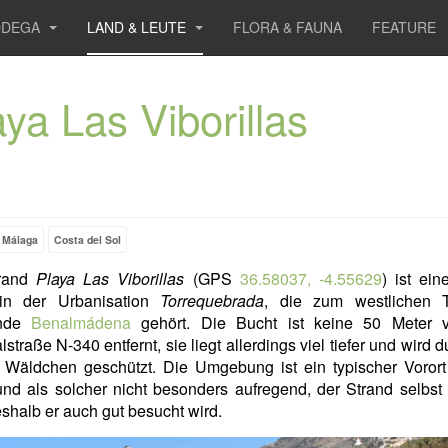
ODEGA
LAND & LEUTE
FLORA & FAUNA
FEATURE
aya Las Viborillas
Málaga
Costa del Sol
trand
Playa Las Viborillas
(GPS
36.58037, -4.55629
) ist ein
in der Urbanisation
Torrequebrada
, die zum westlichen T
nde
Benalmádena
gehört. Die Bucht ist keine 50 Meter 
lstraße N-340 entfernt, sie liegt allerdings viel tiefer und wird d
s Wäldchen geschützt. Die Umgebung ist ein typischer Vorort
nd als solcher nicht besonders aufregend, der Strand selbst 
eshalb er auch gut besucht wird.