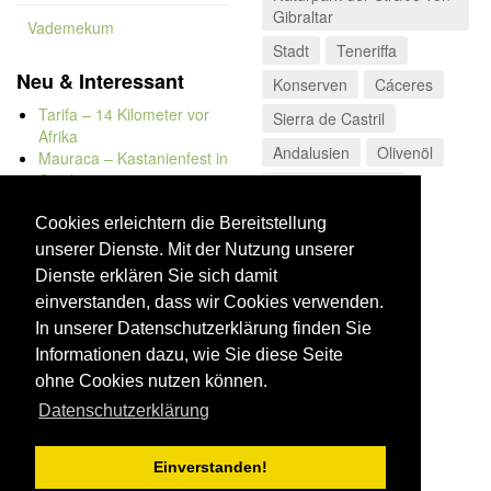
Gibraltar
Vademekum
Stadt
Teneriffa
Neu & Interessant
Konserven
Cáceres
Tarifa – 14 Kilometer vor
Sierra de Castril
Afrika
Andalusien
Olivenöl
Mauraca – Kastanienfest in
Capileira
Sehenswürdigkeit
Naturbadewannen von
Bolonia
Cookies erleichtern die Bereitstellung
Kap Trafalgar
unserer Dienste. Mit der Nutzung unserer
Düne von Bolonia
Dienste erklären Sie sich damit
einverstanden, dass wir Cookies verwenden.
In unserer Datenschutzerklärung finden Sie
Informationen dazu, wie Sie diese Seite
ohne Cookies nutzen können.
Datenschutzerklärung
Einverstanden!