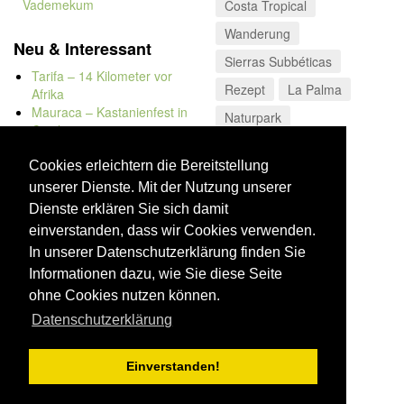
Vademekum
Costa Tropical
Wanderung
Neu & Interessant
Sierras Subbéticas
Tarifa – 14 Kilometer vor
Rezept
La Palma
Afrika
Mauraca – Kastanienfest in
Naturpark
Capileira
Naturbadewannen von
Bolonia
Cookies erleichtern die Bereitstellung
Kap Trafalgar
unserer Dienste. Mit der Nutzung unserer
Düne von Bolonia
Dienste erklären Sie sich damit
einverstanden, dass wir Cookies verwenden.
In unserer Datenschutzerklärung finden Sie
Informationen dazu, wie Sie diese Seite
ohne Cookies nutzen können.
Datenschutzerklärung
Einverstanden!