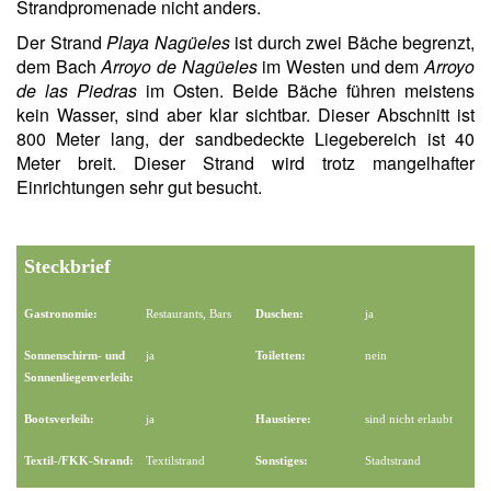
Strandpromenade nicht anders.
Der Strand
Playa Nagüeles
ist durch zwei Bäche begrenzt,
dem Bach
Arroyo de Nagüeles
im Westen und dem
Arroyo
de las Piedras
im Osten. Beide Bäche führen meistens
kein Wasser, sind aber klar sichtbar. Dieser Abschnitt ist
800 Meter lang, der sandbedeckte Liegebereich ist 40
Meter breit. Dieser Strand wird trotz mangelhafter
Einrichtungen sehr gut besucht.
Steckbrief
Gastronomie:
Restaurants, Bars
Duschen:
ja
Sonnenschirm- und
ja
Toiletten:
nein
Sonnenliegenverleih:
Bootsverleih:
ja
Haustiere:
sind nicht erlaubt
Textil-/FKK-Strand:
Textilstrand
Sonstiges:
Stadtstrand