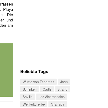
rrassen
s Playa
eit. Die
ber und
nden am
Beliebte Tags
Wüste von Tabernas
Jaén
Schinken
Cádiz
Strand
Sevilla
Los Alcornocales
Weltkulturerbe
Granada