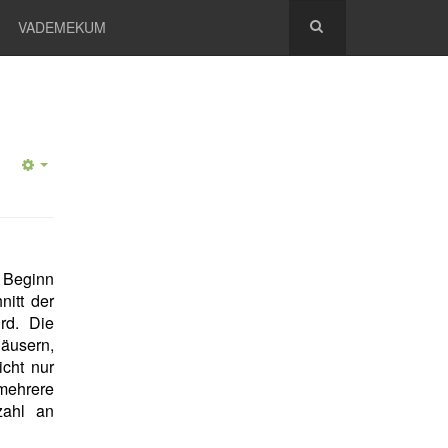
VADEMEKUM
n Beginn
nitt der
rd. Die
äusern,
icht nur
mehrere
zahl an