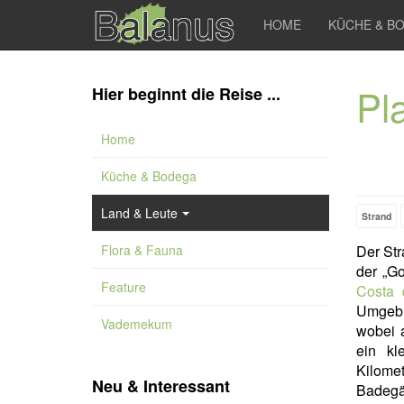
HOME
KÜCHE & B
Pl
Hier beginnt die Reise ...
Home
Küche & Bodega
Land & Leute
Strand
Flora & Fauna
Der St
der „G
Feature
Costa 
Umgebu
Vademekum
wobei a
ein kl
Kilome
Neu & Interessant
Badegä