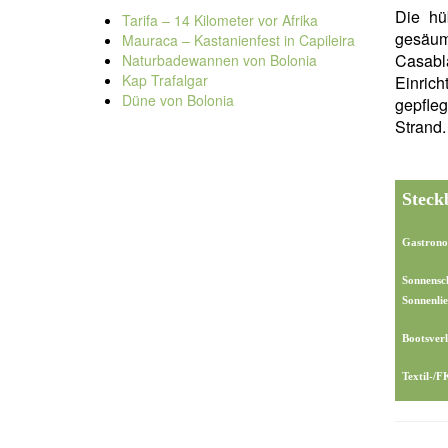
Die hü
Tarifa – 14 Kilometer vor Afrika
gesäum
Mauraca – Kastanienfest in Capileira
Casabla
Naturbadewannen von Bolonia
Kap Trafalgar
Einric
Düne von Bolonia
gepfle
Strand.
Steck
Gastrono
Sonnensc
Sonnenlie
Bootsverl
Textil-/