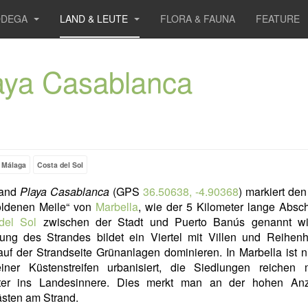
ODEGA
LAND & LEUTE
FLORA & FAUNA
FEATURE
aya Casablanca
Málaga
Costa del Sol
rand
Playa Casablanca
(GPS
36.50638, -4.90368
) markiert de
oldenen Meile“ von
Marbella
, wie der 5 Kilometer lange Absch
del Sol
zwischen der Stadt und Puerto Banús genannt wi
ng des Strandes bildet ein Viertel mit Villen und Reihenh
uf der Strandseite Grünanlagen dominieren. In Marbella ist n
einer Küstenstreifen urbanisiert, die Siedlungen reichen 
ter ins Landesinnere. Dies merkt man an der hohen An
sten am Strand.