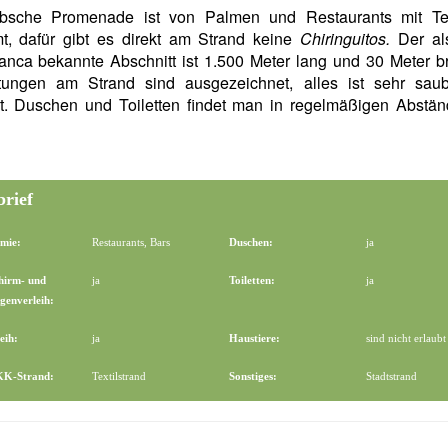
bsche Promenade ist von Palmen und Restaurants mit Te
t, dafür gibt es d
irekt am Strand keine
Chiringuitos.
Der al
nca bekannte Abschnitt ist 1.500 Meter lang und 30 Meter br
htungen am Strand sind ausgezeichnet, alles ist sehr sau
gt. Duschen und Toiletten findet man in regelmäßigen Abstä
brief
mie:
Restaurants, Bars
Duschen:
ja
hirm- und
ja
Toiletten:
ja
genverleih:
eih:
ja
Haustiere:
sind nicht erlaubt
FKK-Strand:
Textilstrand
Sonstiges:
Stadtstrand