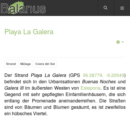
Playa La Galera
Strand
Málaga
Costa del Sol
Der Strand
Playa
La Galera
(GPS
36.38779, -5.20549
)
befindet sich in den Urbanisationen
Buenas Noches
und
Galera III
im äußersten Westen von
Estepona
. Es ist eine
Gegend mit sehr gepflegten Einfamilienhäusern, die sich
entlang der Promenade aneinanderreihen. Die Straßen
sind von Bäumen und Blumen gesäumt, es ist zweifellos
ein hübsches Viertel.