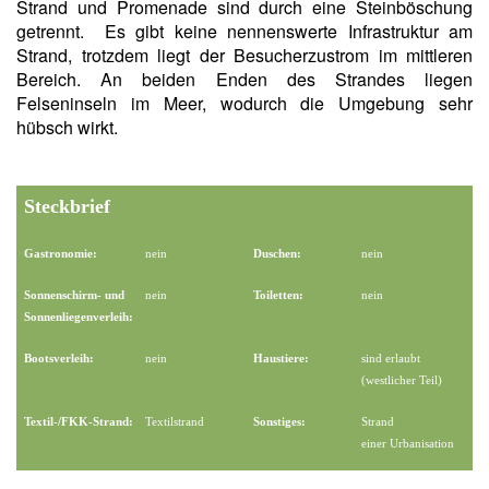
Strand und Promenade sind durch eine Steinböschung
getrennt. Es gibt keine nennenswerte Infrastruktur am
Strand, trotzdem liegt der Besucherzustrom im mittleren
Bereich. An beiden Enden des Strandes liegen
Felseninseln im Meer, wodurch die Umgebung sehr
hübsch wirkt.
Steckbrief
Gastronomie:
nein
Duschen:
nein
Sonnenschirm- und
nein
Toiletten:
nein
Sonnenliegenverleih:
Bootsverleih:
nein
Haustiere:
sind erlaubt
(westlicher Teil)
Textil-/FKK-Strand:
Textilstrand
Sonstiges:
Strand
einer Urbanisation