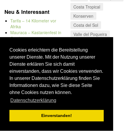
Costa Tropical
Neu & Interessant
Konserven
Tarifa – 14 Kilometer vor
Costa del Sol
Afrika
Mauraca – Kastanienfest in
Valle del Poqueira
Capileira
Naturbadewannen von
Bolonia
Cookies erleichtern die Bereitstellung
Kap Trafalgar
unserer Dienste. Mit der Nutzung unserer
Düne von Bolonia
Dienste erklären Sie sich damit
einverstanden, dass wir Cookies verwenden.
In unserer Datenschutzerklärung finden Sie
Informationen dazu, wie Sie diese Seite
ohne Cookies nutzen können.
Datenschutzerklärung
Einverstanden!