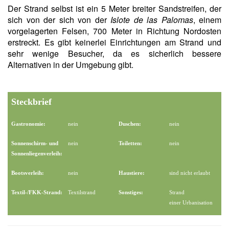
Der Strand selbst ist ein 5 Meter breiter Sandstreifen, der
sich von der sich von der
Islote de las Palomas
, einem
vorgelagerten Felsen, 700 Meter in Richtung Nordosten
erstreckt. Es gibt keinerlei Einrichtungen am Strand und
sehr wenige Besucher, da es sicherlich bessere
Alternativen in der Umgebung gibt.
Steckbrief
Gastronomie:
nein
Duschen:
nein
Sonnenschirm- und
nein
Toiletten:
nein
Sonnenliegenverleih:
Bootsverleih:
nein
Haustiere:
sind nicht erlaubt
Textil-/FKK-Strand:
Textilstrand
Sonstiges:
Strand
einer Urbanisation