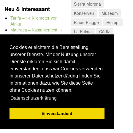
Sierra Morena
Neu & Interessant
Konserven
Museum
Tarifa – 14 Kilometer vor
Blaue Flagge
Rezept
Afrika
Mauraca – Kastanienfest in
La Palma
Cádiz
Capileira
Naturbadewannen von
Bolonia
Cookies erleichtern die Bereitstellung
Kap Trafalgar
unserer Dienste. Mit der Nutzung unserer
Düne von Bolonia
Dienste erklären Sie sich damit
einverstanden, dass wir Cookies verwenden.
In unserer Datenschutzerklärung finden Sie
Informationen dazu, wie Sie diese Seite
ohne Cookies nutzen können.
Datenschutzerklärung
Einverstanden!