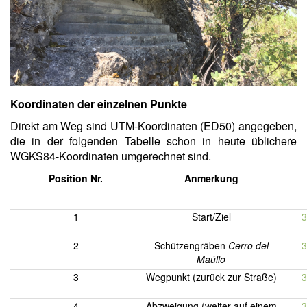
Koordinaten der einzelnen Punkte
Direkt am Weg sind UTM-Koordinaten (ED50) angegeben,
die in der folgenden Tabelle schon in heute üblichere
WGKS84-Koordinaten umgerechnet sind.
Position
Nr.
Anmerkung
1
Start/Ziel
3
2
Schützengräben
Cerro del
3
Maúllo
3
Wegpunkt (zurück zur Straße)
3
4
Abzweigung (weiter auf einem
3