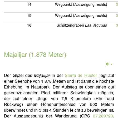
14
Wegpunkt (Abzweigung rechts)
3
15
Wegpunkt (Abzweigung rechts)
3
16
Schützengräben
Las Veguillas
3
Majalijar (1.878 Meter)
Der Gipfel des
Majalijar
in der
Sierra de Huétor
liegt auf
einer Seehöhe von 1.878 Metern und ist damit die höchste
Erhebung im Naturpark. Der Aufstieg ist über einen gut
gekennzeichneten Pfad mittlerer Schwierigkeit möglich,
der auf einer Länge von 7,5 Kilometern (Hin- und
Rückweg) einen Höhenunterschied von 500 Metern
überwindet und in 3 bis 4 Stunden leicht zu bewältigen ist.
Der Ausgangspunkt der Wanderung (GPS
37.289723,