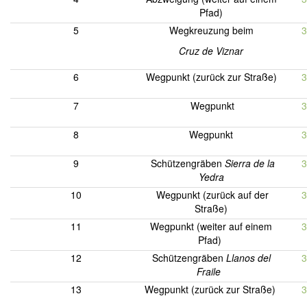
Pfad)
5
Wegkreuzung beim
3
Cruz de Viznar
6
Wegpunkt (zurück zur Straße)
3
7
Wegpunkt
3
8
Wegpunkt
3
9
Schützengräben
Sierra de la
3
Yedra
10
Wegpunkt (zurück auf der
3
Straße)
11
Wegpunkt (weiter auf einem
3
Pfad)
12
Schützengräben
Llanos del
3
Fraile
13
Wegpunkt (zurück zur Straße)
3