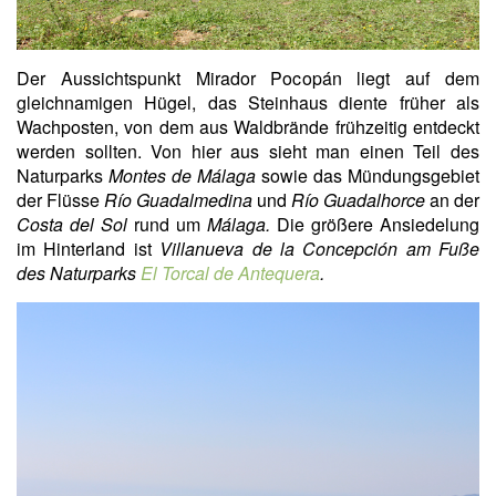
Der Aussichtspunkt Mirador Pocopán
liegt auf dem
gleichnamigen Hügel, das Steinhaus diente früher als
Wachposten, von dem aus Waldbrände frühzeitig entdeckt
werden sollten. Von hier aus sieht man einen Teil des
Naturparks
Montes de Málaga
sowie das Mündungsgebiet
der Flüsse
Río Guadalmedina
und
Río Guadalhorce
an der
Costa del Sol
rund um
Málaga.
Die größere Ansiedelung
im Hinterland ist
Villanueva de la Concepción am Fuße
des Naturparks
El Torcal de Antequera
.