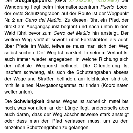
Der
Ausgangspunkt
(GPS
37.238000, -3.532692
) der
Wanderung liegt beim Informationszentrum
Puerto Lobo
,
der erste Schützengraben auf der Route ist der Wegpunkt
Nr. 2 am
Cerro del Maúllo.
Zu diesem führt ein Pfad, der
direkt am Ausgangspunkt beginnt und nach unten in den
Wald führt bevor zum
Cerro del Maúllo
hin ansteigt. Der
weitere Weg verläuft sowohl über Forststraßen als auch
über Pfade im Wald, teilweise muss man sich den Weg
selbst suchen. Der Weg ist markiert, in seinem Verlauf ist
auch immer wieder angegeben, in welche Richtung sich
der nächste Wegpunkt befindet. Die Orientierung ist
insofern schwierig, als sich die Schützengräben abseits
der Wege und Straßen befinden, am leichtesten sind sie
mithilfe eines Navigationsgerätes zu finden (Koordinaten
weiter unten).
Die
Schwierigkeit
dieses Weges ist sicherlich mittel bis
hoch, was vor allem an der Länge liegt, andererseits aber
auch daran, dass der Weg abschnittsweise stark ansteigt
oder dass man den Pfad verlassen muss, um zu den
einzelnen Schützengräben zu gelangen.