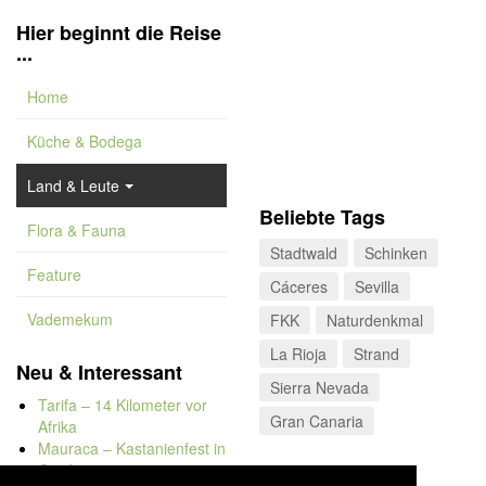
Hier beginnt die Reise
...
Home
Küche & Bodega
Land & Leute
Beliebte Tags
Flora & Fauna
Stadtwald
Schinken
Feature
Cáceres
Sevilla
Vademekum
FKK
Naturdenkmal
La Rioja
Strand
Neu & Interessant
Sierra Nevada
Tarifa – 14 Kilometer vor
Gran Canaria
Afrika
Mauraca – Kastanienfest in
Capileira