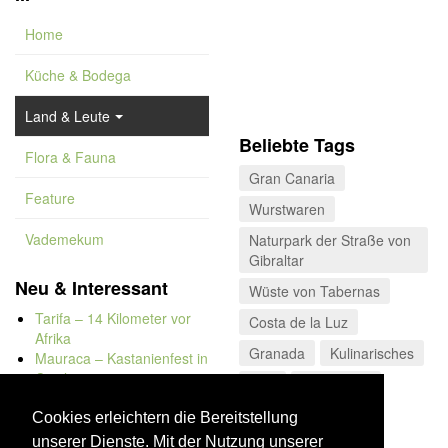
Home
Küche & Bodega
Land & Leute
Beliebte Tags
Flora & Fauna
Gran Canaria
Feature
Wurstwaren
Vademekum
Naturpark der Straße von
Gibraltar
Neu & Interessant
Wüste von Tabernas
Tarifa – 14 Kilometer vor
Costa de la Luz
Afrika
Granada
Kulinarisches
Mauraca – Kastanienfest in
Capileira
FKK
Andalusien
Naturbadewannen von
La Rioja
Bolonia
Cookies erleichtern die Bereitstellung
Kap Trafalgar
unserer Dienste. Mit der Nutzung unserer