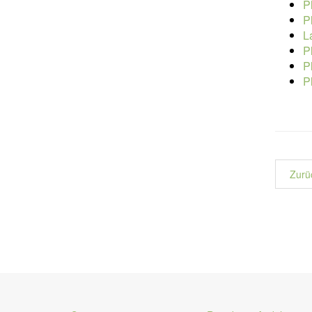
P
P
L
P
P
P
Zurü