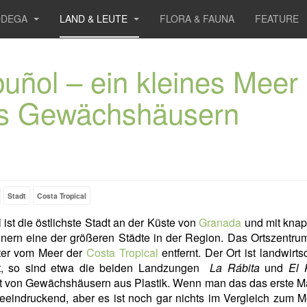
ODEGA
LAND & LEUTE
FLORA & FAUNA
FEATURE
buñol – ein kleines Meer
s Gewächshäusern
Stadt
Costa Tropical
 ist die östlichste Stadt an der Küste von
Granada
und mit knap
ern eine der größeren Städte in der Region. Das Ortszentrum
ter vom Meer der
Costa Tropical
entfernt. Der Ort ist landwirtsc
t, so sind etwa die beiden Landzungen
La Rábita
und
El 
 von Gewächshäusern aus Plastik. Wenn man das das erste Ma
beeindruckend, aber es ist noch gar nichts im Vergleich zum 