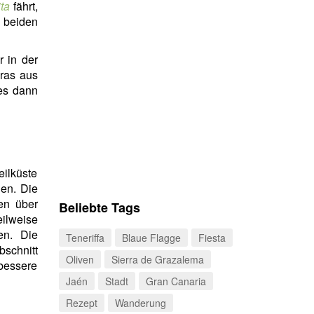
ta
fährt,
 beiden
 in der
ras aus
 es dann
eilküste
hen. Die
ten über
Beliebte Tags
eilweise
en. Die
Teneriffa
Blaue Flagge
Fiesta
bschnitt
Oliven
Sierra de Grazalema
bessere
Jaén
Stadt
Gran Canaria
Rezept
Wanderung