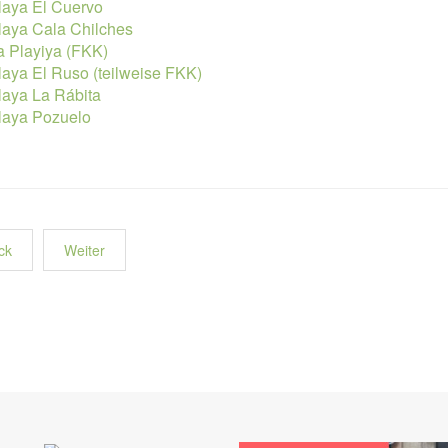
laya El Cuervo
laya Cala Chilches
a Playiya (FKK)
laya El Ruso (teilweise FKK)
laya La Rábita
laya Pozuelo
ck
Weiter