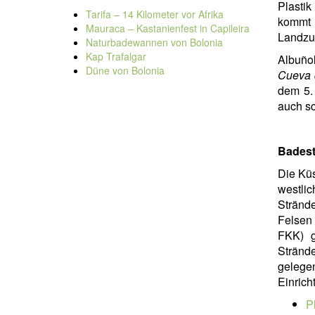
Plasti
Tarifa – 14 Kilometer vor Afrika
kommt 
Mauraca – Kastanienfest in Capileira
Landzu
Naturbadewannen von Bolonia
Kap Trafalgar
Albuño
Düne von Bolonia
Cueva 
dem 5. 
auch s
Badest
Die Küs
westlic
Strände
Felsen
FKK) g
Strände
gelege
Einric
Pl