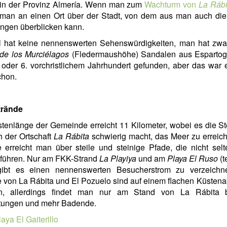
k in der Provinz Almería. Wenn man zum
Wachturm von
La Rábi
man an einen Ort über der Stadt, von dem aus man auch die
ngen überblicken kann.
l hat keine nennenswerten Sehenswürdigkeiten, man hat zwar
de los Murciélagos
(Fledermaushöhe) Sandalen aus Espartog
oder 6. vorchristlichem Jahrhundert gefunden, aber das war
chon.
rände
tenlänge der Gemeinde erreicht 11 Kilometer, wobei es die St
h der Ortschaft
La Rábita
schwierig macht, das Meer zu erreic
 erreicht man über steile und steinige Pfade, die nicht sel
 führen. Nur am FKK-Strand
La Playiya
und am
Playa El Ruso
(t
ibt es einen nennenswerten Besucherstrom zu verzeichn
 von La Rábita und El Pozuelo sind auf einem flachen Küstena
n, allerdings findet man nur am Stand von La Rábita 
htungen und mehr Badende.
aya El Gaiterillo