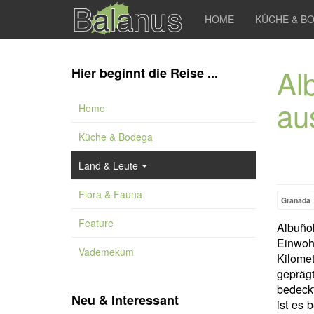
HOME
KÜCHE & B
Al
Hier beginnt die Reise ...
au
Home
Küche & Bodega
Land & Leute
Flora & Fauna
Granada
Feature
Albuñol
Einwohn
Vademekum
Kilome
gepräg
bedeckt
Neu & Interessant
ist es 