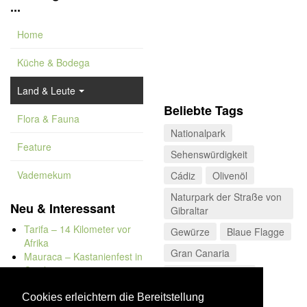
...
Home
Küche & Bodega
Land & Leute
Beliebte Tags
Flora & Fauna
Nationalpark
Feature
Sehenswürdigkeit
Vademekum
Cádiz
Olivenöl
Naturpark der Straße von
Neu & Interessant
Gibraltar
Tarifa – 14 Kilometer vor
Gewürze
Blaue Flagge
Afrika
Gran Canaria
Mauraca – Kastanienfest in
Capileira
Valle del Poqueira
Naturbadewannen von
Kulinarisches
Bolonia
Cookies erleichtern die Bereitstellung