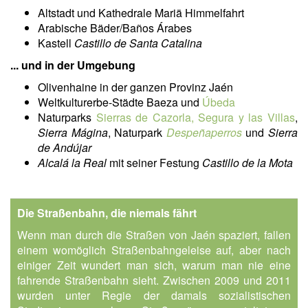
Altstadt und Kathedrale Mariä Himmelfahrt
Arabische Bäder/Baños Árabes
Kastell
Castillo de Santa Catalina
... und in der Umgebung
Olivenhaine in der ganzen Provinz Jaén
Weltkulturerbe-Städte Baeza und
Úbeda
Naturparks
Sierras de Cazorla, Segura y las Villas
,
Sierra Mágina
, Naturpark
Despeñaperros
und
Sierra
de Andújar
Alcalá la Real
mit seiner Festung
Castillo de la Mota
Die Straßenbahn, die niemals fährt
Wenn man durch die Straßen von Jaén spaziert, fallen
einem womöglich Straßenbahngeleise auf, aber nach
einiger Zeit wundert man sich, warum man nie eine
fahrende Straßenbahn sieht. Zwischen 2009 und 2011
wurden unter Regie der damals sozialistischen