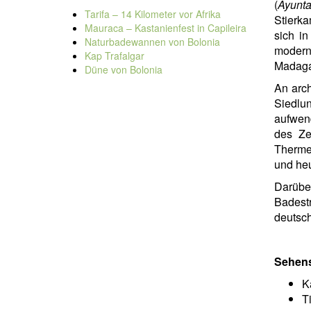
(
Ayunta
Tarifa – 14 Kilometer vor Afrika
Stierka
Mauraca – Kastanienfest in Capileira
sich in
Naturbadewannen von Bolonia
modern
Kap Trafalgar
Madagas
Düne von Bolonia
An arc
Siedlu
aufwend
des Ze
Therme 
und he
Darübe
Badest
deutsch
Sehen
K
T