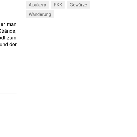
Alpujarra
FKK
Gewürze
Wanderung
der man
trände,
adt zum
rund der