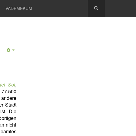
VADEMEKUM
del Sol
,
 77.500
d andere
er Stadt
st. Die
ortigen
an nicht
deamtes