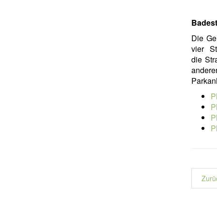
Badest
Die Ge
vier S
die St
anderen
Parkanl
P
P
P
P
Zurü