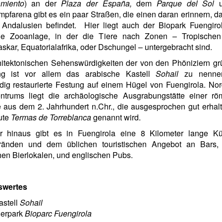
miento
) an der
Plaza der España,
dem
Parque del Sol
u
mpfarena gibt es ein paar Straßen, die einen daran erinnern, 
 Andalusien befindet. Hier liegt auch der Biopark Fuengiro
e Zooanlage, in der die Tiere nach Zonen – Tropischen 
kar, Equatorialafrika, oder Dschungel – untergebracht sind.
hitektonischen Sehenswürdigkeiten der von den Phöniziern gr
ng ist vor allem das arabische Kastell
Sohail
zu nennen
ig restaurierte Festung auf einem Hügel von Fuengirola. Nor
ntrums liegt die archäologische Ausgrabungstätte einer rö
aus dem 2. Jahrhundert n.Chr., die ausgesprochen gut erhal
ute
Termas de Torreblanca
genannt wird.
r hinaus gibt es in Fuengirola eine 8 Kilometer lange Kü
ränden und dem üblichen touristischen Angebot an Bars, 
en Bierlokalen, und englischen Pubs.
swertes
astell
Sohail
ierpark
Bioparc Fuengirola