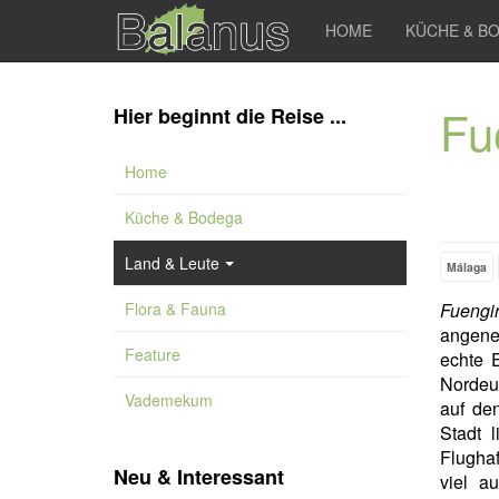
HOME
KÜCHE & B
Fu
Hier beginnt die Reise ...
Home
Küche & Bodega
Land & Leute
Málaga
Flora & Fauna
Fuengir
angene
Feature
echte E
Nordeur
Vademekum
auf de
Stadt 
Flughaf
Neu & Interessant
viel a