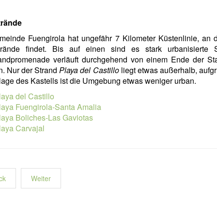
rände
meinde Fuengirola hat ungefähr 7 Kilometer Küstenlinie, an 
trände findet. Bis auf einen sind es stark urbanisierte S
randpromenade verläuft durchgehend von einem Ende der St
. Nur der Strand
Playa del Castillo
liegt etwas außerhalb, aufg
age des Kastells ist die Umgebung etwas weniger urban.
laya del Castillo
laya Fuengirola-Santa Amalia
laya Boliches-Las Gaviotas
laya Carvajal
ck
Weiter