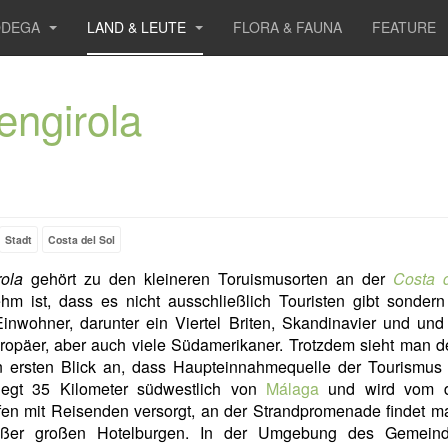
ODEGA
LAND & LEUTE
FLORA & FAUNA
FEATURE
engirola
Stadt
Costa del Sol
ola
gehört zu den kleineren Toruismusorten an der
Costa 
hm ist, dass es nicht ausschließlich Touristen gibt sondern
inwohner, darunter ein Viertel Briten, Skandinavier und un
opäer, aber auch viele Südamerikaner. Trotzdem sieht man d
n ersten Blick an, dass Haupteinnahmequelle der Tourismus i
liegt 35 Kilometer südwestlich von
Málaga
und wird vom d
en mit Reisenden versorgt, an der Strandpromenade findet m
ußer großen Hotelburgen. In der Umgebung des Gemein