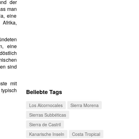
nd der
dass man
la, eine
Afrika,
ündeten
, eine
döstlich
mischen
ten sind
ste mit
typisch
Beliebte Tags
Los Alcornocales
Sierra Morena
Sierras Subbéticas
Sierra de Castril
Kanarische Inseln
Costa Tropical