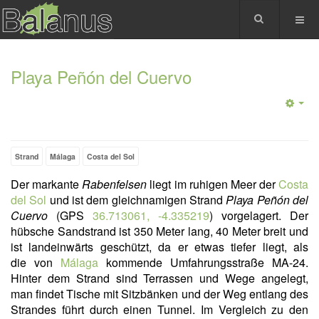
Playa Peñón del Cuervo
Strand
Málaga
Costa del Sol
Der markante
Rabenfelsen
liegt im ruhigen Meer der
Costa
del Sol
und ist dem gleichnamigen Strand
Playa Peñón del
Cuervo
(GPS
36.713061, -4.335219
) vorgelagert. Der
hübsche Sandstrand ist 350 Meter lang, 40 Meter breit und
ist landeinwärts geschützt, da er etwas tiefer liegt, als
die von
Málaga
kommende Umfahrungsstraße MA-24.
Hinter dem Strand sind Terrassen und Wege angelegt,
man findet Tische mit Sitzbänken und der Weg entlang des
Strandes führt durch einen Tunnel. Im Vergleich zu den