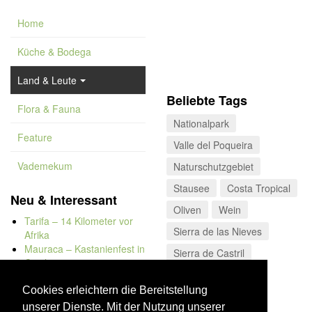
Home
Küche & Bodega
Land & Leute
Beliebte Tags
Flora & Fauna
Nationalpark
Feature
Valle del Poqueira
Vademekum
Naturschutzgebiet
Stausee
Costa Tropical
Neu & Interessant
Oliven
Wein
Tarifa – 14 Kilometer vor
Sierra de las Nieves
Afrika
Mauraca – Kastanienfest in
Sierra de Castril
Capileira
Blaue Flagge
Naturbadewannen von
Bolonia
Cookies erleichtern die Bereitstellung
Kap Trafalgar
unserer Dienste. Mit der Nutzung unserer