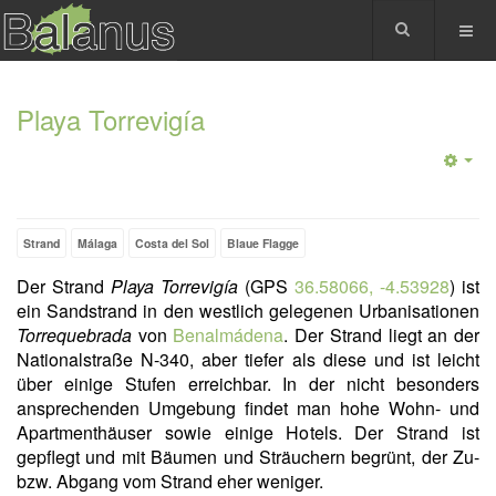
Playa Torrevigía
Strand
Málaga
Costa del Sol
Blaue Flagge
Der Strand
Playa Torrevigía
(GPS
36.58066, -4.53928
) ist
ein Sandstrand in den westlich gelegenen Urbanisationen
Torrequebrada
von
Benalmádena
. Der Strand liegt an der
Nationalstraße N-340, aber tiefer als diese und ist leicht
über einige Stufen erreichbar. In der nicht besonders
ansprechenden Umgebung findet man hohe Wohn- und
Apartmenthäuser sowie einige Hotels. Der Strand ist
gepflegt und mit Bäumen und Sträuchern begrünt, der Zu-
bzw. Abgang vom Strand eher weniger.