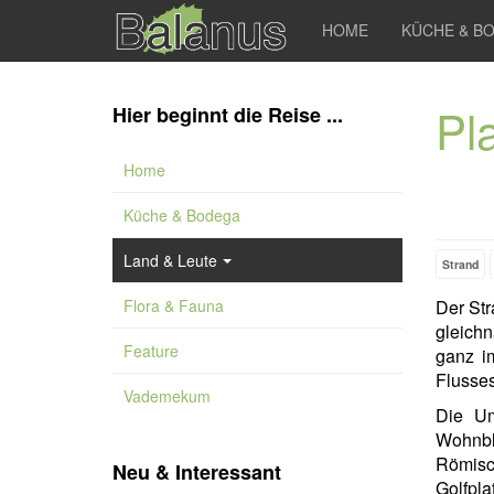
HOME
KÜCHE & B
Pl
Hier beginnt die Reise ...
Home
Küche & Bodega
Land & Leute
Strand
Flora & Fauna
Der St
gleich
Feature
ganz 
Flusse
Vademekum
Die Um
Wohnbl
Römis
Neu & Interessant
Golfpl