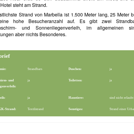
Hotel steht am Strand.
tlichste Strand von Marbella ist 1.500 Meter lang, 25 Meter b
eine hohe Besucheranzahl auf. Es gibt zwei Strandb
nschirm- und Sonnenliegenverleih, im allgemeinen si
tungen aber nichts Besonderes.
brief
mie:
Strandbars
Duschen:
ja
hirm- und
ja
Toiletten:
ja
genverleih:
eih:
ja
Haustiere:
sind nicht erlaubt
FKK-Strand:
Textilstrand
Sonstiges:
Strand einer Urba