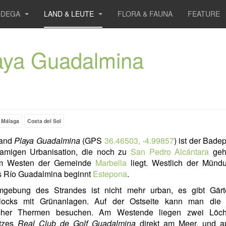
ODEGA
LAND & LEUTE
FLORA & FAUNA
FEATURE
aya Guadalmina
Málaga
Costa del Sol
rand
Playa Guadalmina
(GPS
36.46503, -4.99857
) ist der Badep
namigen Urbanisation, die noch zu
San Pedro Alcántara
geh
im Westen der Gemeinde
Marbella
liegt. Westlich der Münd
s Río Guadalmina beginnt
Estepona
.
gebung des Strandes ist nicht mehr urban, es gibt Gär
ocks mit Grünanlagen. Auf der Ostseite kann man die
cher Thermen besuchen. Am Westende liegen zwei Löch
atzes
Real Club de Golf Guadalmina
direkt am Meer, und a