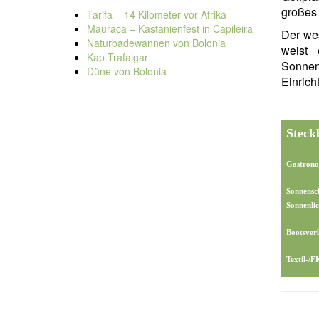
großes 
Tarifa – 14 Kilometer vor Afrika
Mauraca – Kastanienfest in Capileira
Der wes
Naturbadewannen von Bolonia
weist 
Kap Trafalgar
Sonne
Düne von Bolonia
Einrich
Steck
Gastrono
Sonnensc
Sonnenlie
Bootsverl
Textil-/