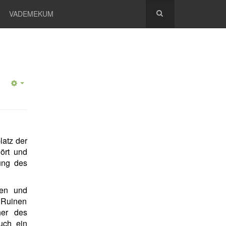
VADEMEKUM
latz der
ört und
ung des
ten und
 Ruinen
er des
uch ein