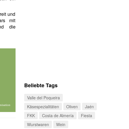
reit und
ars mit
nd die
Beliebte Tags
Valle del Poqueira
nisation
Käsespezialitäten
Oliven
Jaén
FKK
Costa de Almería
Fiesta
Wurstwaren
Wein