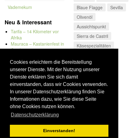
Vademekum
Blaue Flagge
Sevilla
Olivenöl
Neu & Interessant
Aussichtspunkt
Tarifa – 14 Kilometer vor
Sierra de Castril
Afrika
Mauraca – Kastanienfest in
Käsespezialitäten
Capileira
Naturbadewannen von
Bolonia
Cookies erleichtern die Bereitstellung
Kap Trafalgar
unserer Dienste. Mit der Nutzung unserer
Düne von Bolonia
Dienste erklären Sie sich damit
einverstanden, dass wir Cookies verwenden.
In unserer Datenschutzerklärung finden Sie
Informationen dazu, wie Sie diese Seite
ohne Cookies nutzen können.
Datenschutzerklärung
Einverstanden!