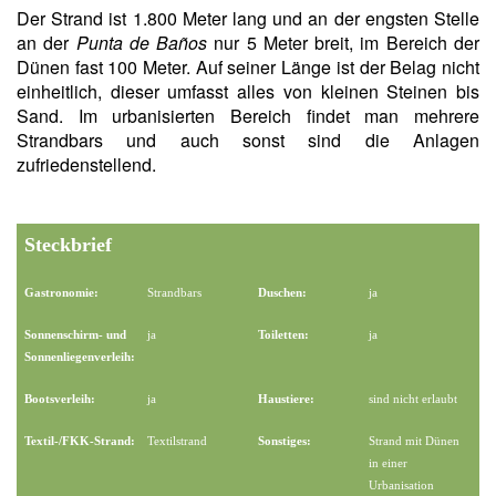
Der Strand ist 1.800 Meter lang und an der engsten Stelle
an der
Punta de Baños
nur 5 Meter breit, im Bereich der
Dünen fast 100 Meter. Auf seiner Länge ist der Belag nicht
einheitlich, dieser umfasst alles von kleinen Steinen bis
Sand. Im urbanisierten Bereich findet man mehrere
Strandbars und auch sonst sind die Anlagen
zufriedenstellend.
Steckbrief
Gastronomie:
Strandbars
Duschen:
ja
Sonnenschirm- und
ja
Toiletten:
ja
Sonnenliegenverleih:
Bootsverleih:
ja
Haustiere:
sind nicht erlaubt
Textil-/FKK-Strand:
Textilstrand
Sonstiges:
Strand mit Dünen
in einer
Urbanisation