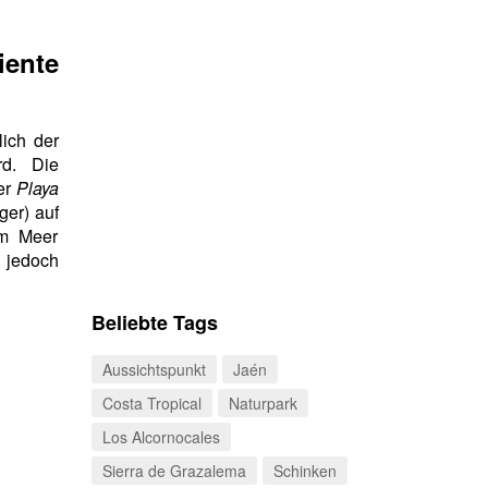
ente
lich der
rd. Die
er
Playa
ger) auf
im Meer
 jedoch
Beliebte Tags
Aussichtspunkt
Jaén
Costa Tropical
Naturpark
Los Alcornocales
Sierra de Grazalema
Schinken