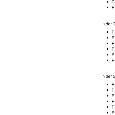
C
P
In der
P
P
P
P
P
P
In der
P
P
P
P
P
P