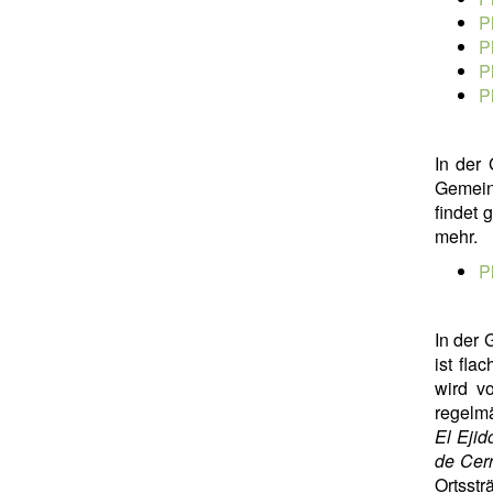
P
P
P
P
In der
Gemein
findet 
mehr.
P
In der
ist fla
wird v
regelmä
El Ejid
de Cerr
Ortsst