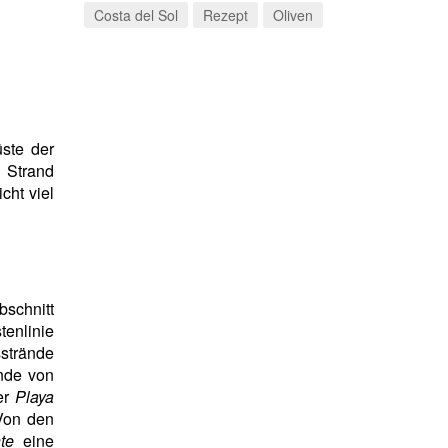
Costa del Sol
Rezept
Oliven
üste der
 Strand
cht viel
bschnitt
tenlinie
strände
ände von
er
Playa
Von den
te
eine