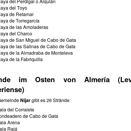
laya del Perdigal o Alquián
laya del Toyo
laya de Retamar
laya de Torregarcía
laya de las Amoladeras
laya del Charco
laya de San Miguel de Cabo de Gata
laya de las Salinas de Cabo de Gata
laya de la Almadraba de Monteleva
laya de la Fabriquilla
ände im Osten von Almería (Lev
riense)
 Gemeinde
Níjar
gibt es 26 Strände:
ala del Corralete
ondeadero de Cabo de Gata
ala Arena
ala Rajá