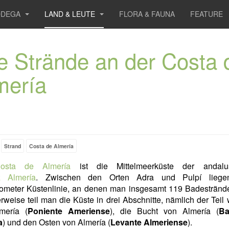
ODEGA
LAND & LEUTE
FLORA & FAUNA
FEATURE
le Strände an der Costa 
mería
Strand
Costa de Almería
osta de Almería
ist die Mittelmeerküste der andalu
z Almería
. Zwischen den Orten Adra und Pulpí liege
ometer Küstenlinie, an denen man insgesamt 119 Badestrände
rweise teil man die Küste in drei Abschnitte, nämlich der Teil 
mería (
Poniente Ameriense
), die Bucht von Almería (
Ba
a
) und den Osten von Almería (
Levante Almeriense
).