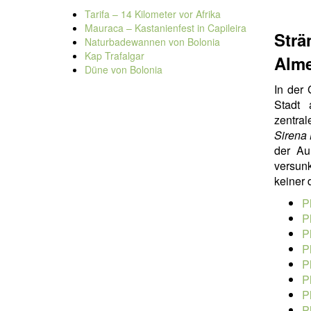
Tarifa – 14 Kilometer vor Afrika
Mauraca – Kastanienfest in Capileira
Str
Naturbadewannen von Bolonia
Kap Trafalgar
Alme
Düne von Bolonia
In der
Stadt 
zentral
Sirena
der Au
versun
keiner 
P
P
P
P
P
P
P
P