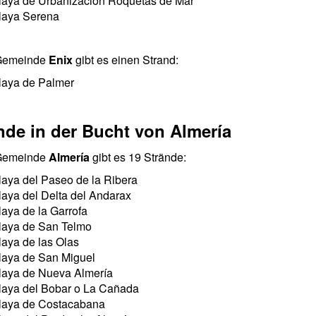
laya de Urbanización Roquetas de Mar
laya Serena
 Gemeinde
Enix
gibt es einen Strand:
laya de Palmer
nde in der Bucht von Almería
 Gemeinde
Almería
gibt es 19 Strände:
laya del Paseo de la Ribera
laya del Delta del Andarax
laya de la Garrofa
laya de San Telmo
laya de las Olas
laya de San Miguel
laya de Nueva Almería
laya del Bobar o La Cañada
laya de Costacabana