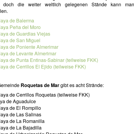
, doch die weiter weltlich gelegenen Stände kann m
len.
laya de Balerma
laya Peña del Moro
laya de Guardias Viejas
laya de San Miguel
laya de Poniente Almerimar
laya de Levante Almerimar
laya de Punta Entinas-Sabinar (teilweise FKK)
laya de Cerrillos El Ejido (teilweise FKK)
 Gemeinde
Roquetas de Mar
gibt es acht Strände:
laya de Cerrillos Roquetas (teilweise FKK)
aya de Aguadulce
laya de El Rompillo
laya de Las Salinas
laya de La Romanilla
laya de La Bajadilla