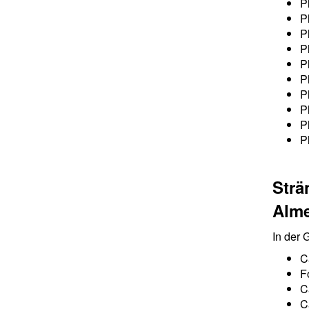
P
P
P
P
P
P
P
P
P
P
Str
Alme
In der
C
F
C
C