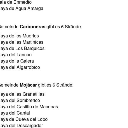
ala de Enmedio
laya de Agua Amarga
 Gemeinde
Carboneras
gibt es 6 Strände:
laya de los Muertos
laya de las Martinicas
laya de Los Barquicos
laya del Lancón
laya de la Galera
laya del Algarrobico
 Gemeinde
Mojácar
gibt es
6
Strände:
laya de las Granatillas
laya del Sombrerico
laya del Castillo de Macenas
laya del Cantal
laya de Cueva del Lobo
laya del Descargador