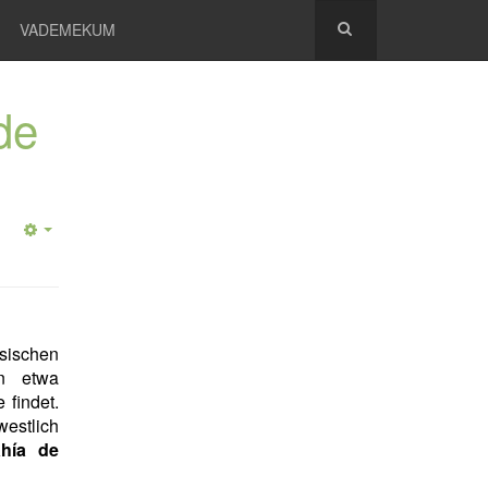
VADEMEKUM
de
sischen
n etwa
 findet.
westlich
hía de