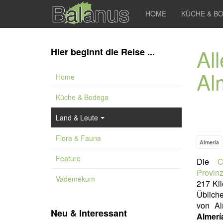
HOME
KÜCHE & B
Al
Hier beginnt die Reise ...
Al
Home
Küche & Bodega
Land & Leute
Flora & Fauna
Almería
Feature
Die
C
Provin
Vademekum
217 Kil
Übliche
von Al
Neu & Interessant
Almerí