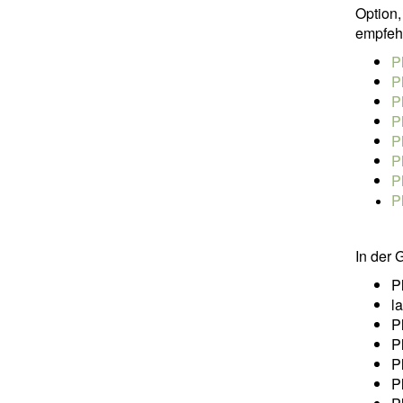
Option
empfeh
P
P
P
P
P
P
P
P
In der
P
l
P
P
P
P