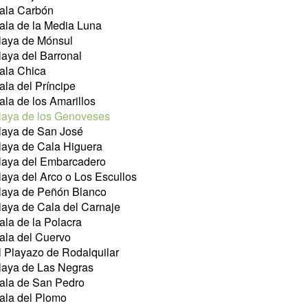
ala Carbón
ala de la Media Luna
laya de Mónsul
laya del Barronal
ala Chica
ala del Príncipe
ala de los Amarillos
laya de los Genoveses
laya de San José
laya de Cala Higuera
laya del Embarcadero
laya del Arco o Los Escullos
laya de Peñón Blanco
laya de Cala del Carnaje
ala de la Polacra
ala del Cuervo
l Playazo de Rodalquilar
laya de Las Negras
ala de San Pedro
ala del Plomo