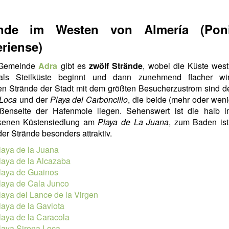
ände im Westen von Almería (Poni
riense)
 Gemeinde
Adra
gibt es
zwölf Strände
, wobei die Küste west
als Steilküste beginnt und dann zunehmend flacher wi
en Strände der Stadt mit dem größten Besucherzustrom sind d
 Loca
und der
Playa del Carboncillo
, die beide (mehr oder weni
ßenseite der Hafenmole liegen. Sehenswert ist die halb 
kenen Küstensiedlung am
Playa de La Juana
, zum Baden ist
der Strände besonders attraktiv.
laya de la Juana
laya de la Alcazaba
laya de Guainos
laya de Cala Junco
laya del Lance de la Virgen
laya de la Gaviota
laya de la Caracola
laya Sirena Loca