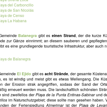
laya del Carboncillo
laya de San Nicolás
laya de Censo
laya La Habana
 Gemeinde
Balanegra
gibt es
einen Strand
, der die kurze K
de zur Gänze einnimmt; an diesem sauberen und gepflegten
gibt es eine grundlegende touristische Infrastruktur, aber auch ni
laya de Balanegra
 Gemeinde
El Ejido
gibt es
acht Strände
, der gesamte Küstena
ch, es ist windig und meist gibt es etwas Wellengang. Die Küs
on der Erosion strak angegriffen, sodass der Sand der Orts
ßig erneuert werden muss. Die landschaftlich schönsten Str
o
sind zweifellos der
Playa de la Punta Entinas-Sabinar
und d
illos
im Naturschutzgebiet; diese sollte man gesehen haben. 
ränden der Feriensiedlung
Almerimar
ist der
Playa de Levan