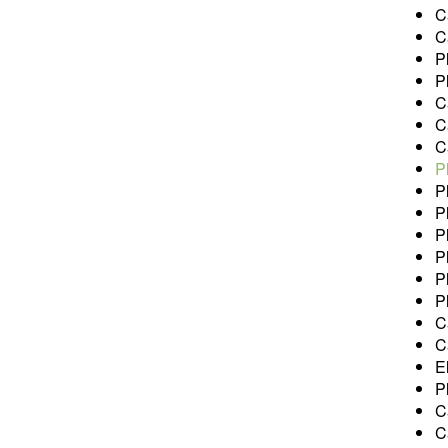
C
C
P
P
C
C
C
P
P
P
P
P
P
P
C
C
E
P
C
C