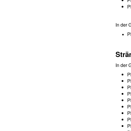
P
P
In der
P
Strä
In der
P
P
P
P
P
P
P
P
P