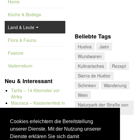
Home
Küche & Bodega
Land & Leute
Beliebte Tags
Flora & Fauna
Huelva
Jaén
Feature
Wurstwaren
Vademekum
Kulinarisches
Rezept
Sierra de Huétor
Neu & Interessant
Schinken
Wanderung
Tarifa – 14 Kilometer vor
Wein
Afrika
Mauraca – Kastanienfest in
Naturpark der Straße von
Capileira
Gibraltar
Naturbadewannen von
Bolonia
Cookies erleichtern die Bereitstellung
Kap Trafalgar
unserer Dienste. Mit der Nutzung unserer
Düne von Bolonia
Dienste erklären Sie sich damit