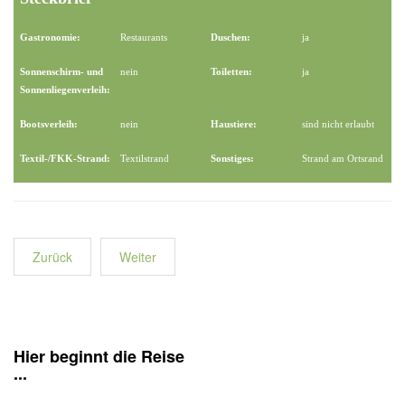
Gastronomie:
Restaurants
Duschen:
ja
Sonnenschirm- und
nein
Toiletten:
ja
Sonnenliegenverleih:
Bootsverleih:
nein
Haustiere:
sind nicht erlaubt
Textil-/FKK-Strand:
Textilstrand
Sonstiges:
Strand am Ortsrand
Zurück
Weiter
Hier beginnt die Reise
...