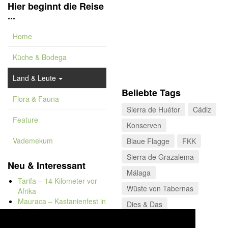
Hier beginnt die Reise
...
Home
Küche & Bodega
Land & Leute
Beliebte Tags
Flora & Fauna
Sierra de Huétor
Cádiz
Feature
Konserven
Vademekum
Blaue Flagge
FKK
Sierra de Grazalema
Neu & Interessant
Málaga
Tarifa – 14 Kilometer vor
Wüste von Tabernas
Afrika
Mauraca – Kastanienfest in
Dies & Das
Capileira
Sierras Subbéticas
Naturbadewannen von