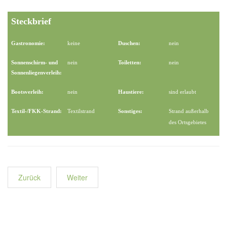
Steckbrief
Gastronomie:
keine
Duschen:
nein
Sonnenschirm- und
nein
Toiletten:
nein
Sonnenliegenverleih:
Bootsverleih:
nein
Haustiere:
sind erlaubt
Textil-/FKK-Strand:
Textilstrand
Sonstiges:
Strand außerhalb
des Ortsgebietes
Zurück
Weiter