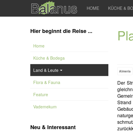
HOME
KÜCHE & B
Pl
Hier beginnt die Reise ...
Home
Küche & Bodega
Land & Leute
Almería
Flora & Fauna
Der St
gleich
Feature
Gemei
Strand
Vademekum
Gebäud
natur
schmut
Neu & Interessant
zurückk