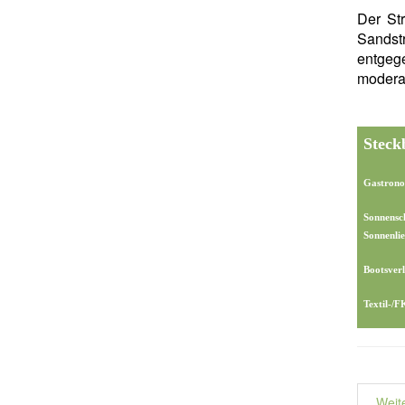
Der St
Sandst
entgeg
modera
Steck
Gastrono
Sonnensc
Sonnenlie
Bootsverl
Textil-/
Weit