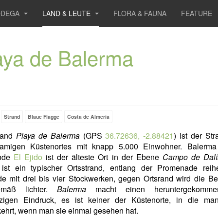
ODEGA
LAND & LEUTE
FLORA & FAUNA
FEATURE
aya de Balerma
Strand
Blaue Flagge
Costa de Almería
rand
Playa de Balerma
(GPS
36.72636, -2.88421
) ist der St
namigen Küstenortes mit knapp 5.000 Einwohner. Balerma
nde
El Ejido
ist der älteste Ort in der Ebene
Campo de Dalí
 ist ein typischer Ortsstrand, entlang der Promenade reih
e mit drei bis vier Stockwerken, gegen Ortsrand wird die B
gemäß lichter.
Balerma
macht einen heruntergekomm
zigen Eindruck, es ist keiner der Küstenorte, in die ma
ehrt, wenn man sie einmal gesehen hat.