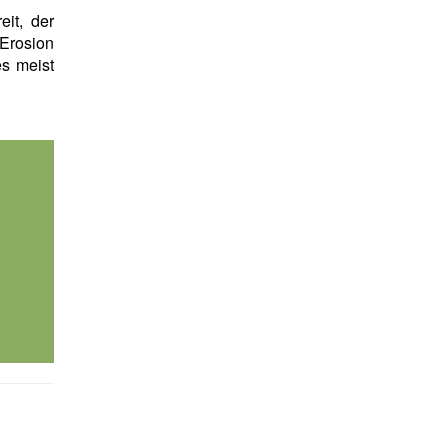
it, der
Erosion
es meist