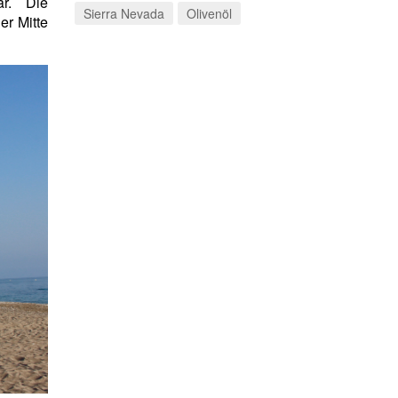
ar. Die
Sierra Nevada
Olivenöl
er Mitte