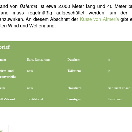
rand von
Balerma
ist etwa 2.000 Meter lang und 40 Meter bre
rand muss regelmäßig aufgeschüttet werden, um der 
enzuwirken. An diesem Abschnitt der
Küste von Almería
gibt 
ten Wind und Wellengang.
brief
mie:
Bars, Restaurants
Duschen:
ja
hirm- und
nein
Toiletten:
ja
genverleih:
eih:
nein
Haustiere:
sind nicht erlaubt
FKK-Strand:
Textilstrand
Sonstiges:
Ortsstrand
er