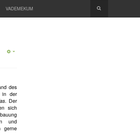
VADEMEKUM
rand des
 in der
as
. Der
en sich
ebauung
en und
n gerne