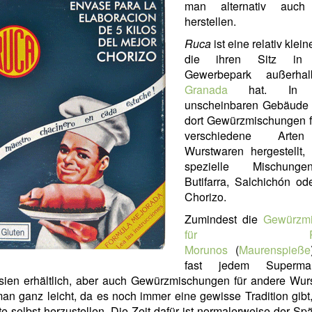
man alternativ auch 
herstellen.
Ruca
ist eine relativ klei
die ihren Sitz in
Gewerbepark außerha
Granada
hat. In e
unscheinbaren Gebäude
dort Gewürzmischungen fü
verschiedene Arte
Wurstwaren hergestellt, 
spezielle Mischung
Butifarra, Salchichón od
Chorizo.
Zumindest die
Gewürzm
für Pinc
Morunos
(
Maurenspieße
fast jedem Superma
sien erhältlich, aber auch Gewürzmischungen für andere Wur
man ganz leicht, da es noch immer eine gewisse Tradition gibt
e selbst herzustellen. Die Zeit dafür ist normalerweise der Spä