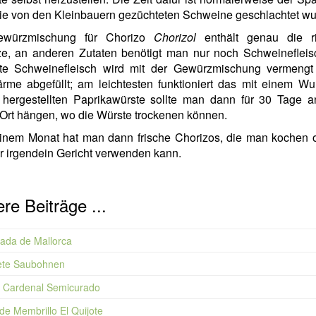
ie von den Kleinbauern gezüchteten Schweine geschlachtet wu
ewürzmischung für Chorizo
Chorizol
enthält genau die ri
e, an anderen Zutaten benötigt man nur noch Schweinefleis
te Schweinefleisch wird mit der Gewürzmischung vermengt
rme abgefüllt; am leichtesten funktioniert das mit einem Wurs
 hergestellten Paprikawürste sollte man dann für 30 Tage a
Ort hängen, wo die Würste trockenen können.
inem Monat hat man dann frische Chorizos, die man kochen o
ür irgendein Gericht verwenden kann.
re Beiträge ...
ada de Mallorca
ete Saubohnen
n Cardenal Semicurado
e Membrillo El Quijote