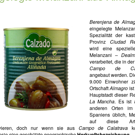
Berenjena de Almag
eingelegte Melanzan
Spezialität der kast
Provinz
Ciudad Re
wird eine speziell
Melanzani –
Dealm
verarbeitet, die in de
Campo de Cala
angebaut werden. Di
9.000 Einwohner z
Ortschaft
Almagro
ist
Hauptstadt dieser R
La Mancha
. Es ist
anderen Orten im
Spaniens üblich, Me
auf diese A
rvieren, doch nur wenn sie aus
Campo de Calatrava
ko
nsie eine geschützte geographische
Herkunftsbezeichnung
.