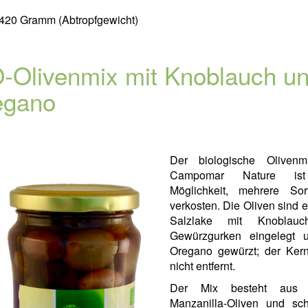
420 Gramm (Abtropfgewicht)
-Olivenmix mit Knoblauch u
egano
Der biologische Oliven
Campomar Nature is
Möglichkeit, mehrere So
verkosten. Die Oliven sind e
Salzlake mit Knoblau
Gewürzgurken eingelegt 
Oregano gewürzt; der Ker
nicht entfernt.
Der Mix besteht aus 
Manzanilla-Oliven und sc