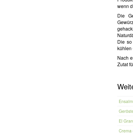
wenn d
Die G
Gewürz
gehack
Naturdä
Die so
kühlen 
Nach e
Zutat f
Weite
Ensaïm
Geröst
El Gra
Crema d