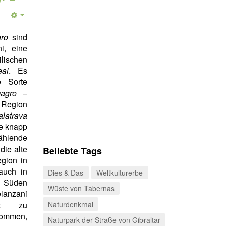
ro
sind
i, eine
ilischen
al
. Es
e Sorte
agro
–
r Region
trava
e knapp
ählende
 die alte
Beliebte Tags
egion in
 auch in
Dies & Das
Weltkulturerbe
 Süden
Wüste von Tabernas
lanzani
rt zu
Naturdenkmal
mmen,
Naturpark der Straße von Gibraltar