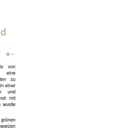
nd
mix von
t eine
rten zu
in einer
ch und
und mit
n wurde
grünen
hwarzen