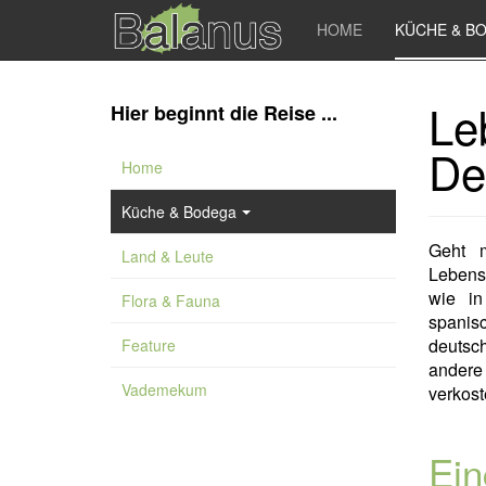
HOME
KÜCHE & B
Le
Hier beginnt die Reise ...
De
Home
Küche & Bodega
Geht 
Land & Leute
Lebens
wie in
Flora & Fauna
spanis
deutsc
Feature
andere
Vademekum
verkost
Ein