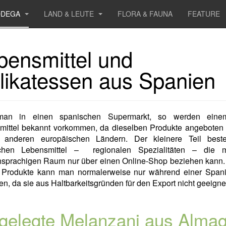
ODEGA
LAND & LEUTE
FLORA & FAUNA
FEATURE
bensmittel und
likatessen aus Spanien
man in einen spanischen Supermarkt, so werden einem
mittel bekannt vorkommen, da dieselben Produkte angeboten
 anderen europäischen Ländern. Der kleinere Teil best
chen Lebensmittel – regionalen Spezialitäten – die
hsprachigen Raum nur über einen Online-Shop beziehen kann.
 Produkte kann man normalerweise nur während einer Spani
en, da sie aus Haltbarkeitsgründen für den Export nicht geeignet
gelegte Melanzani aus Alma