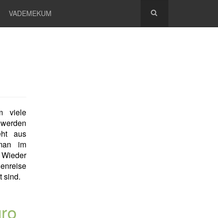
VADEMEKUM
 viele
 werden
eht aus
 man im
 Wieder
enreise
 sind.
gro