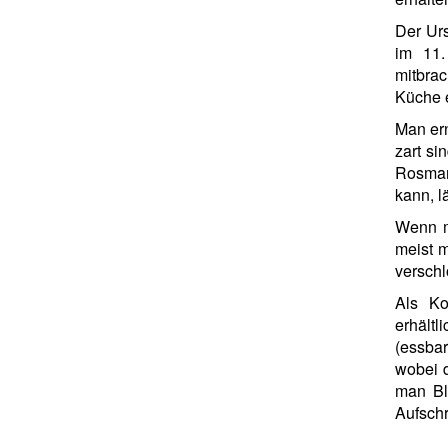
Der Urs
im 11.
mitbrac
Küche e
Man ern
zart si
Rosmar
kann, l
Wenn m
meist m
verschl
Als Ko
erhältl
(essbar
wobei d
man Bl
Aufschr