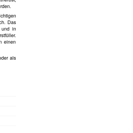
rden.
chtigen
ch. Das
 und in
tfüller.
n einen
der als