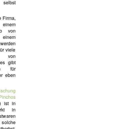
selbst
ne Firma,
 einem
lb von
inem
 werden
r viele
n von
es gibt
en für
er eben
ischung
hos
) ist in
rkt in
stwaren
, solche
therbst,