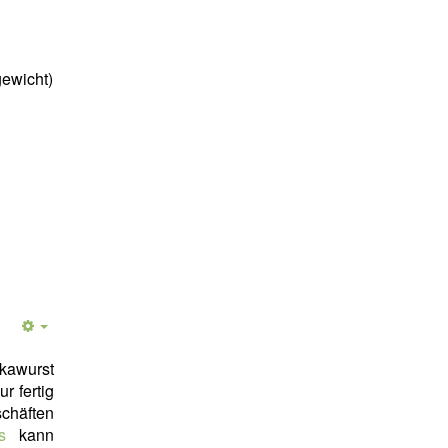
ewicht)
awurst
r fertig
chäften
s
kann