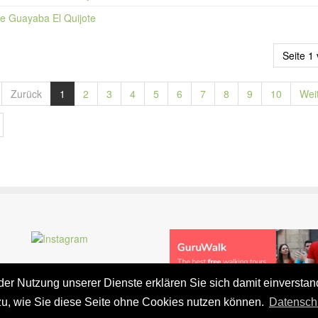
e Guayaba El Quijote
Seite 1
Zurück
1
2
3
4
5
6
7
8
9
10
Wei
t der Nutzung unserer Dienste erklären Sie sich damit einversta
zu, wie Sie diese Seite ohne Cookies nutzen können.
Datensch