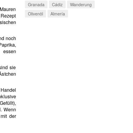
Granada
Cádiz
Wanderung
e Mauren
Olivenöl
Almería
 Rezept
usischen
und noch
Paprika,
e essen
ind sie
-Ästchen
 Handel
nklusive
efüllt),
nd. Wenn
mit der