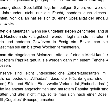
prung dieser Spezialität liegt im heutigen Syrien, von wo di
 Jahrhundert nicht nur die Frucht, sondern auch dieses
hten. Von da an hat es sich zu einer Spezialität der andal
ntwickelt.
tet die Melanzani wenn sie ungefähr sieben Zentimeter lang 
nd. Nachdem sie kurz gekocht werden, legt man sie mit rotem 
in und anderen Gewürzen in Essig ein. Bevor man si
ässt man sie ein bis zwei Wochen fermentieren.
an die eingelegten Melanzani offen auf einem Markt kauft, s
it rotem Paprika gefüllt, sie werden dann mit einem Fenchel
ossen.
nserve sind leicht unterschiedliche Zubereitungsarten im
ich, so bedeutet „Aliñadas“, dass die Früchte ganz sind, i
em) Stiel und Blätter. Eine zweite Variante ist „Embuchadas“ (G
ie Melanzani angeschnitten und mit rotem Paprika gefüllt si
ätter und Stiel nicht mag, sollte man sich nach einer Dose 
ift
„Cogollos“ (Knospe) umsehen.