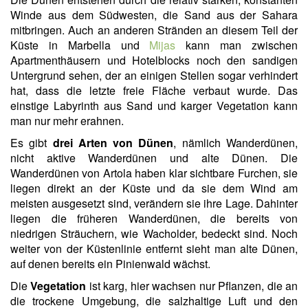
Winde aus dem Südwesten, die Sand aus der Sahara
mitbringen. Auch an anderen Stränden an diesem Teil der
Küste in Marbella und
Mijas
kann man zwischen
Apartmenthäusern und Hotelblocks noch den sandigen
Untergrund sehen, der an einigen Stellen sogar verhindert
hat, dass die letzte freie Fläche verbaut wurde. Das
einstige Labyrinth aus Sand und karger Vegetation kann
man nur mehr erahnen.
Es gibt
drei Arten von Dünen
, nämlich Wanderdünen,
nicht aktive Wanderdünen und alte Dünen. Die
Wanderdünen von Artola haben klar sichtbare Furchen, sie
liegen direkt an der Küste und da sie dem Wind am
meisten ausgesetzt sind, verändern sie ihre Lage. Dahinter
liegen die früheren Wanderdünen, die bereits von
niedrigen Sträuchern, wie Wacholder, bedeckt sind. Noch
weiter von der Küstenlinie entfernt sieht man alte Dünen,
auf denen bereits ein Pinienwald wächst.
Die
Vegetation
ist karg, hier wachsen nur Pflanzen, die an
die trockene Umgebung, die salzhaltige Luft und den