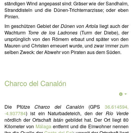
ständigen Wind angepasst sind: Gräser wie der Sandhalm,
Stranddisteln und die Dünen-Trichternarzisse; oder eben
Pinien.
Im geschützen Gebiet der
Dünen von Artola
liegt auch der
Wachturm
Torre de los Ladrones
(Turm der Diebe), der
ursprünglich von den Römern erbaut und später von den
Mauren und Christen erneuert wurde, und zwar immer zum
selben Zweck: der Abwehr von Piraten aus dem Süden.
Charco del Canalón
Die Pfütze
Charco del Canalón
(GPS
36.614594,
-4.937784
) ist ein Naturbadeteich, den der
Río Verde
nördlich der Ortschaft
Istán
gebildet hat. Der Ort liegt 80
Kilometer von
Málaga
entfernt und die Einwohner nennen
ihn die Quelle der
Costa del Sol
: unweit der Ortschaft liegt