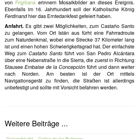
von
Frigiliana
erinnern Mosaikbilder an dieses Ereignis.
Ebenfalls im 16. Jahrhundert soll der Katholische König
Ferdinand
hier das Erntedankfest gefeiert haben.
Anfahrt.
Es gibt zwei Möglichkeiten, zum Castaño Santo
zu gelangen. Vom Ort Istán aus fürht eine Fahrradroute
zum Naturdenkmal, wobei eine Strecke 37 Kilometer lang
ist und einen hohen Schwierigkeitsgrad hat. Der einfachste
Weg zum
Castaño Santo
führt von San Pedro Alcántara
über eine Nebenstraße in die Sierra, die zuerst in Richtung
Stausee
Embalse de la Concepción
führt und dann weiter
nach Norden. Am besten ist der Ort mittels
Navigationsgerät zu finden, die Straßen ist allerdings
unbefestigt und sollte mit Vorsicht befahren werden.
Weitere Beiträge ...
Geierschlucht – Cañon de las Buitreras