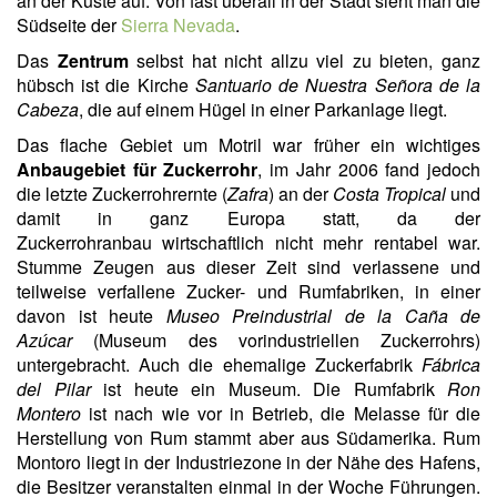
an der Küste auf. Von fast überall in der Stadt sieht man die
Südseite der
Sierra Nevada
.
Das
Zentrum
selbst hat nicht allzu viel zu bieten, ganz
hübsch ist die Kirche
Santuario de Nuestra Señora de la
Cabeza
, die auf einem Hügel in einer Parkanlage liegt.
Das flache Gebiet um Motril war früher ein wichtiges
Anbaugebiet für Zuckerrohr
, im Jahr 2006 fand jedoch
die letzte Zuckerrohrernte (
Zafra
) an der
Costa Tropical
und
damit in ganz Europa statt, da der
Zuckerrohranbau wirtschaftlich nicht mehr rentabel war.
Stumme Zeugen aus dieser Zeit sind verlassene und
teilweise verfallene Zucker- und Rumfabriken, in einer
davon ist heute
Museo Preindustrial de la Caña de
Azúcar
(Museum des vorindustriellen Zuckerrohrs)
untergebracht. Auch die ehemalige Zuckerfabrik
Fábrica
del Pilar
ist heute ein Museum. Die Rumfabrik
Ron
Montero
ist nach wie vor in Betrieb, die Melasse für die
Herstellung von Rum stammt aber aus Südamerika. Rum
Montoro liegt in der Industriezone in der Nähe des Hafens,
die Besitzer veranstalten einmal in der Woche Führungen.