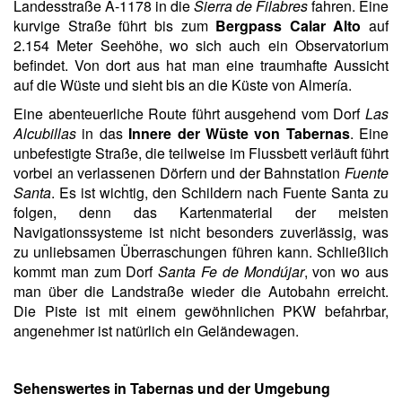
Landesstraße A-1178 in die
Sierra de Filabres
fahren. Eine
kurvige Straße führt bis zum
Bergpass Calar Alto
auf
2.154 Meter Seehöhe, wo sich auch ein Observatorium
befindet. Von dort aus hat man eine traumhafte Aussicht
auf die Wüste und sieht bis an die Küste von Almería.
Eine abenteuerliche Route führt ausgehend vom Dorf
Las
Alcubillas
in das
Innere der Wüste von Tabernas
. Eine
unbefestigte Straße, die teilweise im Flussbett verläuft führt
vorbei an verlassenen Dörfern und der Bahnstation
Fuente
Santa
. Es ist wichtig, den Schildern nach Fuente Santa zu
folgen, denn das Kartenmaterial der meisten
Navigationssysteme ist nicht besonders zuverlässig, was
zu unliebsamen Überraschungen führen kann. Schließlich
kommt man zum Dorf
Santa Fe de Mondújar
, von wo aus
man über die Landstraße wieder die Autobahn erreicht.
Die Piste ist mit einem gewöhnlichen PKW befahrbar,
angenehmer ist natürlich ein Geländewagen.
Sehenswertes in Tabernas und der Umgebung