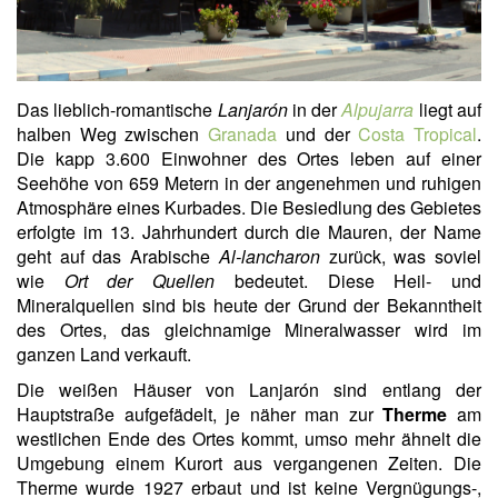
Das lieblich-romantische
Lanjarón
in der
Alpujarra
liegt auf
halben Weg zwischen
Granada
und der
Costa Tropical
.
Die kapp 3.600 Einwohner des Ortes leben auf einer
Seehöhe von 659 Metern in der angenehmen und ruhigen
Atmosphäre eines Kurbades. Die Besiedlung des Gebietes
erfolgte im 13. Jahrhundert durch die Mauren, der Name
geht auf das Arabische
Al-lancharon
zurück, was soviel
wie
Ort der Quellen
bedeutet. Diese Heil- und
Mineralquellen sind bis heute der Grund der Bekanntheit
des Ortes, das gleichnamige Mineralwasser wird im
ganzen Land verkauft.
Die weißen Häuser von Lanjarón sind entlang der
Hauptstraße aufgefädelt, je näher man zur
Therme
am
westlichen Ende des Ortes kommt, umso mehr ähnelt die
Umgebung einem Kurort aus vergangenen Zeiten. Die
Therme wurde 1927 erbaut und ist keine Vergnügungs-,