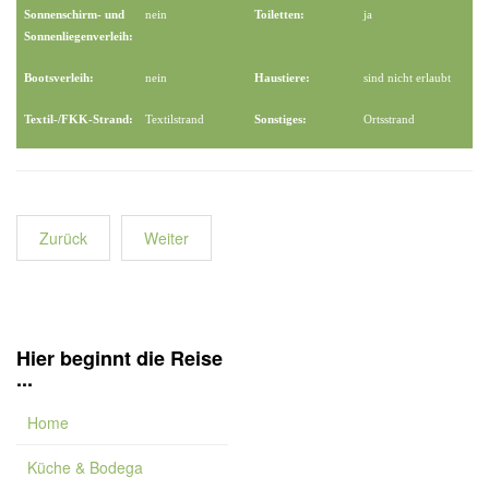
Sonnenschirm- und
nein
Toiletten:
ja
Sonnenliegenverleih:
Bootsverleih:
nein
Haustiere:
sind nicht erlaubt
Textil-/FKK-Strand:
Textilstrand
Sonstiges:
Ortsstrand
Zurück
Weiter
Hier beginnt die Reise
...
Home
Küche & Bodega