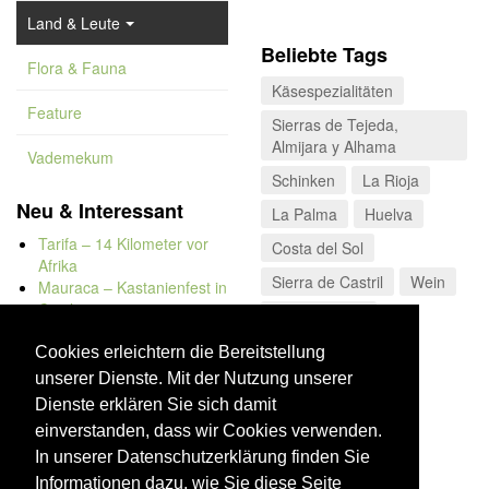
Land & Leute
Beliebte Tags
Flora & Fauna
Käsespezialitäten
Feature
Sierras de Tejeda,
Almijara y Alhama
Vademekum
Schinken
La Rioja
Neu & Interessant
La Palma
Huelva
Tarifa – 14 Kilometer vor
Costa del Sol
Afrika
Sierra de Castril
Wein
Mauraca – Kastanienfest in
Capileira
Gran Canaria
Naturbadewannen von
Bolonia
Cookies erleichtern die Bereitstellung
Kap Trafalgar
unserer Dienste. Mit der Nutzung unserer
Düne von Bolonia
Dienste erklären Sie sich damit
einverstanden, dass wir Cookies verwenden.
In unserer Datenschutzerklärung finden Sie
Informationen dazu, wie Sie diese Seite