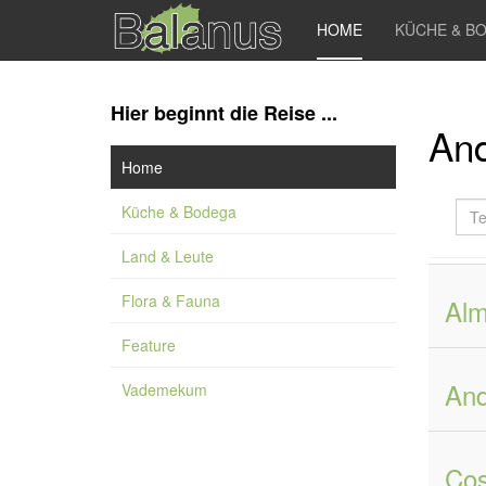
HOME
KÜCHE & B
Hier beginnt die Reise ...
And
Home
Teil
Küche & Bodega
des
Tite
Land & Leute
ein
Flora & Fauna
Alm
Feature
And
Vademekum
Cos