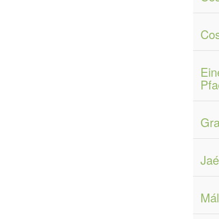
Cos
Ein
Pfa
Gra
Jaé
Mál