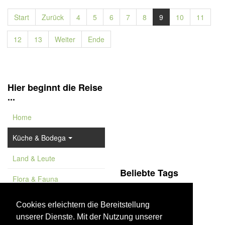
Start
Zurück
4
5
6
7
8
9
10
11
12
13
Weiter
Ende
Hier beginnt die Reise
...
Home
Küche & Bodega
Land & Leute
Beliebte Tags
Flora & Fauna
Sierras Subbéticas
Feature
Costa del Sol
Cookies erleichtern die Bereitstellung
unserer Dienste. Mit der Nutzung unserer
Vademekum
Aussichtspunkt